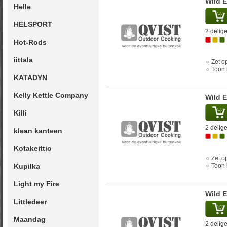
Wild 
Helle
HELSPORT
2 delige
Hot-Rods
iittala
Zet op
Toon 
KATADYN
Kelly Kettle Company
Wild 
Killi
2 delige
klean kanteen
Kotakeittio
Zet op
Kupilka
Toon 
Light my Fire
Wild 
Littledeer
Maandag
2 delige