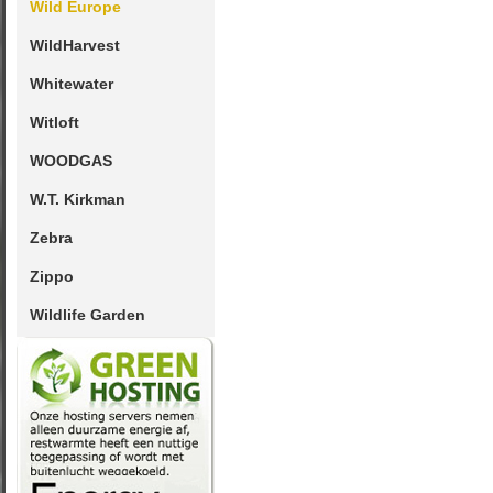
Wild Europe
WildHarvest
Whitewater
Witloft
WOODGAS
W.T. Kirkman
Zebra
Zippo
Wildlife Garden