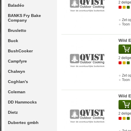
2 delige
Baladéo
BANKS Fry Bake
Company
Zet op
Toon 
Brusletto
Wild 
Buck
BushCooker
2 delige
Campfyre
Chalwyn
Zet op
Toon 
Coghlan's
Coleman
Wild 
DD Hammocks
Dietz
2 delige
Dubertec gmbh