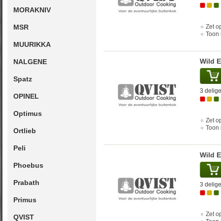
MORAKNIV
MSR
Zet op
Toon 
MUURIKKA
Wild 
NALGENE
Spatz
3 delige
OPINEL
Optimus
Zet op
Toon 
Ortlieb
Peli
Wild 
Phoebus
Prabath
3 delige
Primus
Zet op
QVIST