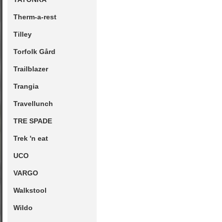
Therm-a-rest
Tilley
Torfolk Gård
Trailblazer
Trangia
Travellunch
TRE SPADE
Trek 'n eat
UCO
VARGO
Walkstool
Wildo