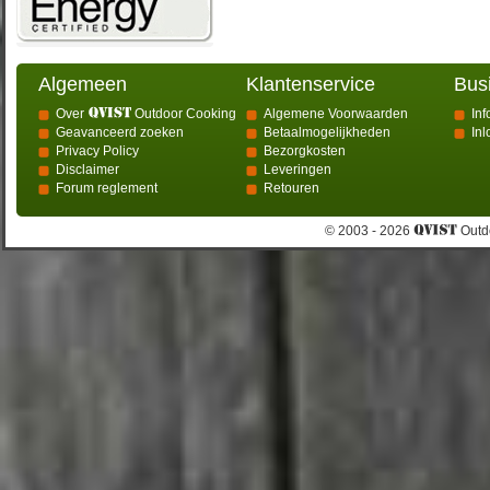
Algemeen
Klantenservice
Bus
Over
Outdoor Cooking
Algemene Voorwaarden
Inf
Geavanceerd zoeken
Betaalmogelijkheden
In
Privacy Policy
Bezorgkosten
Disclaimer
Leveringen
Forum reglement
Retouren
© 2003 - 2026
Outdo