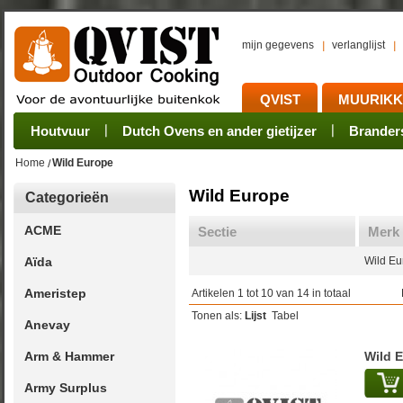
mijn gegevens
verlanglijst
QVIST
MUURIK
Houtvuur
Grillplaat & ijzers
Oogsten
Sets
Stoves
Verwerken
Dutch Ovens en ander gietijzer
Camping sets
Pannen
Bewaren
Rookovens
Pots, Pans, Kettle
Onderhoud
Brander
Kotakei
Home
Wild Europe
Wild Europe
Categorieën
ACME
Sectie
Merk
Aïda
Wild Eu
Ameristep
Artikelen 1 tot 10 van 14 in totaal
Tonen als:
Lijst
Tabel
Anevay
Arm & Hammer
Wild 
Army Surplus