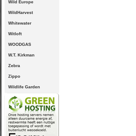
Wild Europe
WildHarvest
Whitewater
Witloft
WOODGAS
W.T. Kirkman
Zebra
Zippo
Wildlife Garden