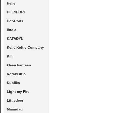
Helle
HELSPORT
Hot-Rods
iittala
KATADYN
Kelly Kettle Company
Killi
klean kanteen
Kotakeittio
Kupilka
Light my Fire
Littledeer
Maandag