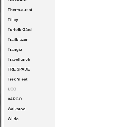
Therm-a-rest
Tilley
Torfolk Gård
Trailblazer
Trangia
Travellunch
TRE SPADE
Trek 'n eat
UCO
VARGO
Walkstool
Wildo