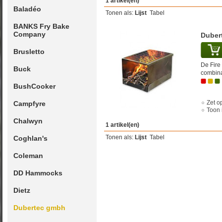
1 artikel(en)
Baladéo
Tonen als:
Lijst
Tabel
BANKS Fry Bake
Company
Duber
Brusletto
De Fire
Buck
combina
BushCooker
Zet op
Campfyre
Toon 
Chalwyn
1 artikel(en)
Tonen als:
Lijst
Tabel
Coghlan's
Coleman
DD Hammocks
Dietz
Dubertec gmbh