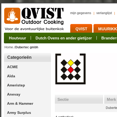
mijn gegevens
verlanglijst
QVIST
MUURIK
Houtvuur
Grillplaat & ijzers
Oogsten
Sets
Stoves
Verwerken
Dutch Ovens en ander gietijzer
Camping sets
Pannen
Bewaren
Rookovens
Pots, Pans, Kettle
Onderhoud
Brander
Kotakei
Home
Dubertec gmbh
Categorieën
ACME
Aïda
Ameristep
Anevay
Sectie
Merk
Arm & Hammer
Dubert
Army Surplus