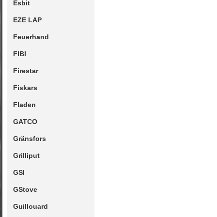
Esbit
EZE LAP
Feuerhand
FIBI
Firestar
Fiskars
Fladen
GATCO
Gränsfors
Grilliput
GSI
GStove
Guillouard