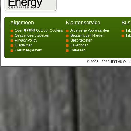
Algemeen
Klantenservice
Bus
Over
Outdoor Cooking
Algemene Voorwaarden
Inf
Geavanceerd zoeken
Betaalmogelijkheden
In
Privacy Policy
Bezorgkosten
Disclaimer
Leveringen
Forum reglement
Retouren
© 2003 - 2026
Outdo