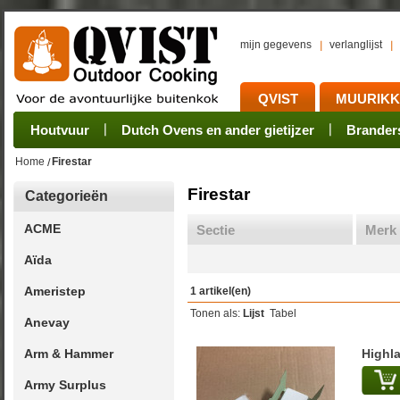
mijn gegevens
verlanglijst
QVIST
MUURIK
Houtvuur
Grillplaat & ijzers
Oogsten
Sets
Stoves
Verwerken
Dutch Ovens en ander gietijzer
Camping sets
Pannen
Bewaren
Rookovens
Pots, Pans, Kettle
Onderhoud
Brander
Kotakei
Home
Firestar
Firestar
Categorieën
ACME
Sectie
Merk
Aïda
Ameristep
1 artikel(en)
Tonen als:
Lijst
Tabel
Anevay
Arm & Hammer
Highla
Army Surplus