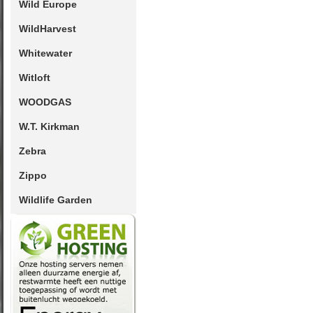
Wild Europe
WildHarvest
Whitewater
Witloft
WOODGAS
W.T. Kirkman
Zebra
Zippo
Wildlife Garden