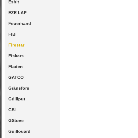
Esbit
EZE LAP
Feuerhand
FIBI
Firestar
Fiskars
Fladen
GATCO
Gränsfors
Grilliput
GSI
GStove
Guillouard