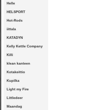
Helle
HELSPORT
Hot-Rods
iittala
KATADYN
Kelly Kettle Company
Killi
klean kanteen
Kotakeittio
Kupilka
Light my Fire
Littledeer
Maandag