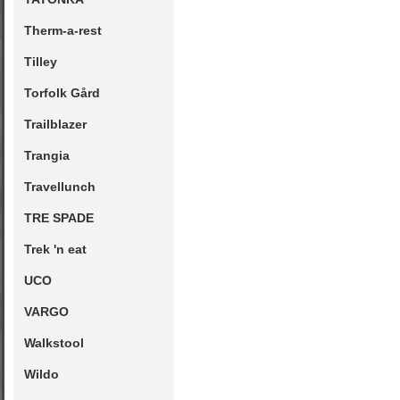
Therm-a-rest
Tilley
Torfolk Gård
Trailblazer
Trangia
Travellunch
TRE SPADE
Trek 'n eat
UCO
VARGO
Walkstool
Wildo