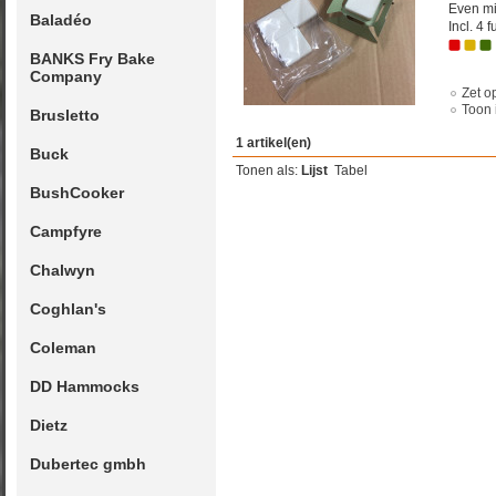
Even min
Baladéo
Incl. 4 f
BANKS Fry Bake
Company
Zet op
Toon 
Brusletto
1 artikel(en)
Buck
Tonen als:
Lijst
Tabel
BushCooker
Campfyre
Chalwyn
Coghlan's
Coleman
DD Hammocks
Dietz
Dubertec gmbh