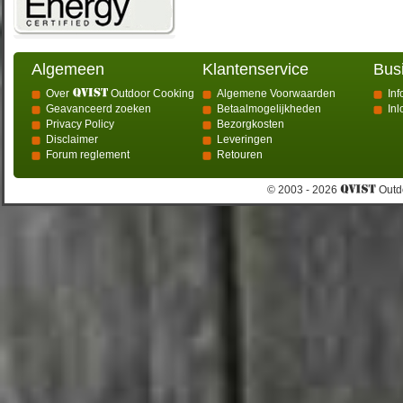
Algemeen
Klantenservice
Bus
Over
Outdoor Cooking
Algemene Voorwaarden
Inf
Geavanceerd zoeken
Betaalmogelijkheden
In
Privacy Policy
Bezorgkosten
Disclaimer
Leveringen
Forum reglement
Retouren
© 2003 - 2026
Outdo