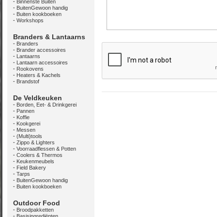
Binnenste Buiten
BuitenGewoon handig
Buiten kookboeken
Workshops
Branders & Lantaarns
Branders
Brander accessoires
Lantaarns
Lantaarn accessoires
Rookovens
Heaters & Kachels
Brandstof
De Veldkeuken
Borden, Eet- & Drinkgerei
Pannen
Koffie
Kookgerei
Messen
(Multi)tools
Zippo & Lighters
Voorraadflessen & Potten
Coolers & Thermos
Keukenmeubels
Field Bakery
Tarps
BuitenGewoon handig
Buiten kookboeken
Outdoor Food
Broodpakketten
Basisingrediënten