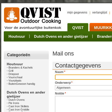
mijn gegevens
verlanglijst
QVIST
MUURIK
Houtvuur
Grillplaat & ijzers
Oogsten
Sets
Stoves
Verwerken
Dutch Ovens en ander gietijzer
Camping sets
Pannen
Bewaren
Rookovens
Pots, Pans, Kettle
Onderhoud
Brander
Kotakei
Mail ons
Categorieën
Houtvuur
Contactgegevens
Branders & Kachels
Grill
Naam
*
Driepoot
Vuurschaal
Vuurplaats
Onderwerp
*
BuitenGewoon handig
Dutch Ovens en ander
Notitie
*
gietijzer
Dutch Ovens
Pie Irons
Cast Iron Skillets
Cast Iron Griddle