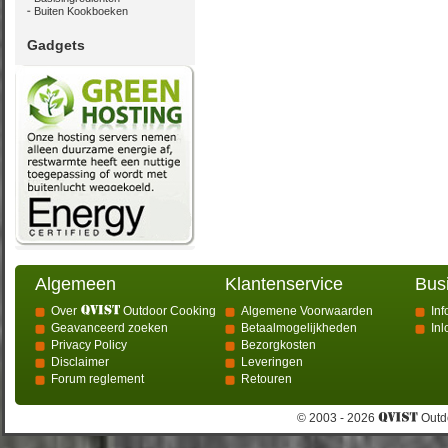
Buiten Kookboeken
Gadgets
Algemeen
Klantenservice
Bus
Over
Outdoor Cooking
Algemene Voorwaarden
Inf
Geavanceerd zoeken
Betaalmogelijkheden
In
Privacy Policy
Bezorgkosten
Disclaimer
Leveringen
Forum reglement
Retouren
© 2003 - 2026
Outdo