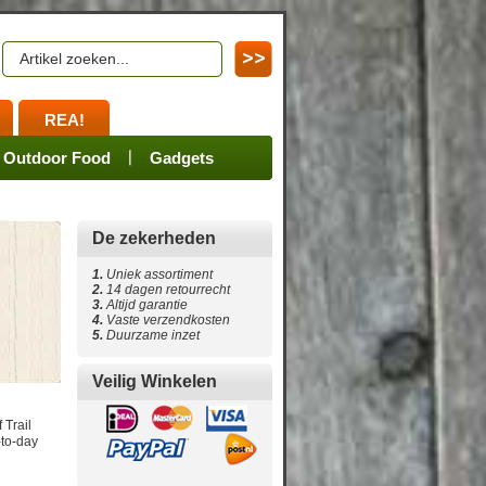
REA!
en
ssoires
Spares
Outdoor Food
Merchandize
Gadgets
De zekerheden
1.
Uniek assortiment
2.
14 dagen retourrecht
3.
Altijd garantie
4
.
Vaste verzendkosten
5
.
Duurzame inzet
Veilig Winkelen
 Trail
-to-day