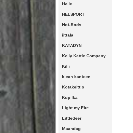
Helle
HELSPORT
Hot-Rods
iittala
KATADYN
Kelly Kettle Company
Killi
klean kanteen
Kotakeittio
Kupilka
Light my Fire
Littledeer
Maandag