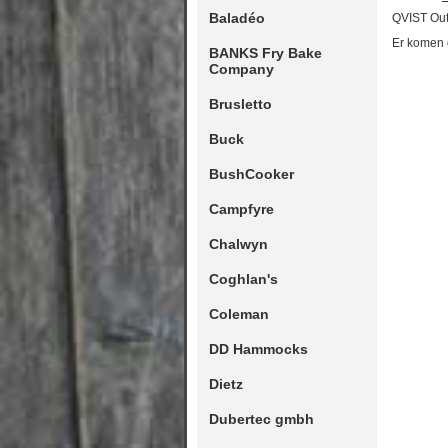
Baladéo
QVIST Outd
Er komen 
BANKS Fry Bake
Company
Brusletto
Buck
BushCooker
Campfyre
Chalwyn
Coghlan's
Coleman
DD Hammocks
Dietz
Dubertec gmbh