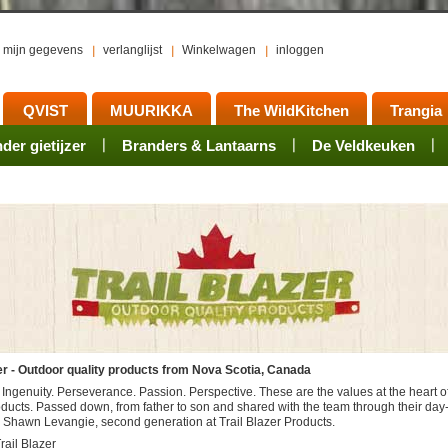
mijn gegevens
verlanglijst
Winkelwagen
inloggen
QVIST
MUURIKKA
The WildKitchen
Trangia
er gietijzer
ts
waren
Rookovens
Pots, Pans, Kettles
Onderhoud
Branders & Lantaarns
Kotakeittio
Activiteiten
Mess tins
Branders
Groepsarrangement
De Veldkeuken
Accessoires
Sets
Acce
zer - Outdoor quality products from Nova Scotia, Canada
Ingenuity. Perseverance. Passion. Perspective. These are the values at the heart of
ducts. Passed down, from father to son and shared with the team through their day
 Shawn Levangie, second generation at Trail Blazer Products.
rail Blazer