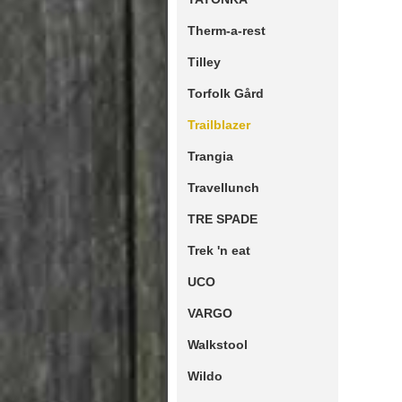
Therm-a-rest
Tilley
Torfolk Gård
Trailblazer
Trangia
Travellunch
TRE SPADE
Trek 'n eat
UCO
VARGO
Walkstool
Wildo