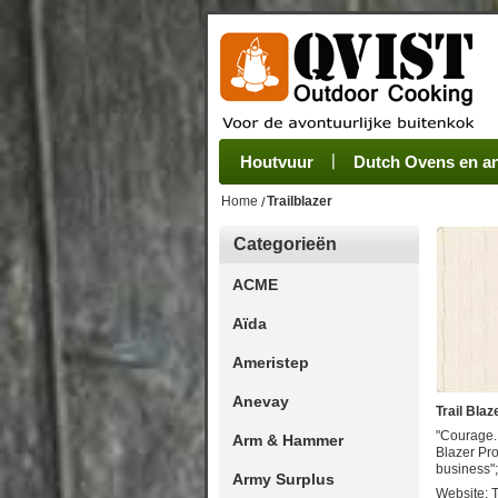
Houtvuur
Grillplaat & ijzers
Oogsten
Sets
Stoves
Verwerken
Dutch Ovens en and
Camping se
Pannen
Be
Home
Trailblazer
Categorieën
ACME
Aïda
Ameristep
Anevay
Trail Bla
"Courage. 
Arm & Hammer
Blazer Pro
business";
Army Surplus
Website:
T