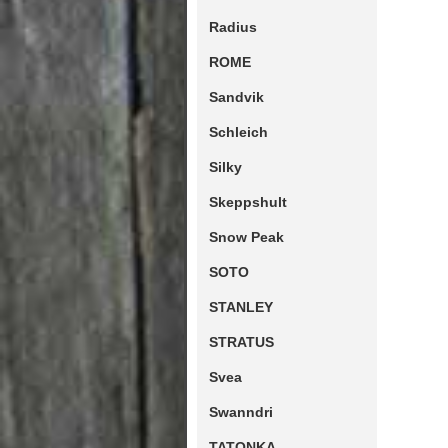
Radius
ROME
Sandvik
Schleich
Silky
Skeppshult
Snow Peak
SOTO
STANLEY
STRATUS
Svea
Swanndri
TATONKA