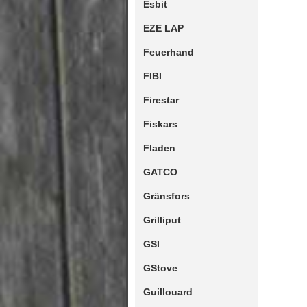
Esbit
EZE LAP
Feuerhand
FIBI
Firestar
Fiskars
Fladen
GATCO
Gränsfors
Grilliput
GSI
GStove
Guillouard