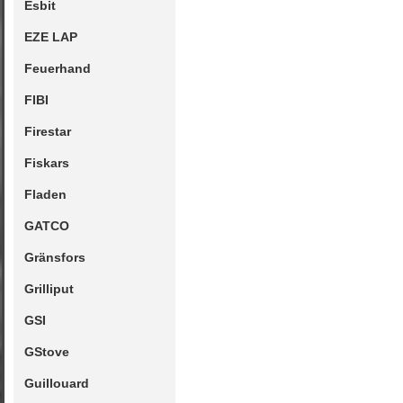
Esbit
EZE LAP
Feuerhand
FIBI
Firestar
Fiskars
Fladen
GATCO
Gränsfors
Grilliput
GSI
GStove
Guillouard