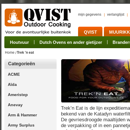
mijn gegevens
verlanglijst
QVIST
MUURIK
Houtvuur
Grillplaat & ijzers
Oogsten
Sets
Stoves
Verwerken
Dutch Ovens en ander gietijzer
Camping sets
Pannen
Bewaren
Rookovens
Pots, Pans, Kettle
Onderhoud
Brander
Kotakei
Home
Trek 'n eat
Categorieën
ACME
Aïda
Ameristep
Anevay
Trek’n Eat is de lijn expeditie
bekend van de Katadyn waterfil
Arm & Hammer
De gevriesdroogde maaltijden w
Army Surplus
de verpakking of in een pannet