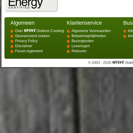
Algemeen
Klantenservice
Bus
Over
Outdoor Cooking
Algemene Voorwaarden
Inf
Geavanceerd zoeken
Betaalmogelijkheden
In
Privacy Policy
Bezorgkosten
Disclaimer
Leveringen
Forum reglement
Retouren
© 2003 - 2026
Outdo