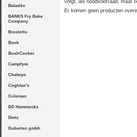
volgt, als noodvoorraad, maar 
Baladéo
Er komen geen producten overe
BANKS Fry Bake
Company
Brusletto
Buck
BushCooker
Campfyre
Chalwyn
Coghlan's
Coleman
DD Hammocks
Dietz
Dubertec gmbh