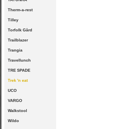
Therm-a-rest
Tilley
Torfolk Gård
Trailblazer
Trangia
Travellunch
TRE SPADE
Trek 'n eat
UCO
VARGO
Walkstool
Wildo