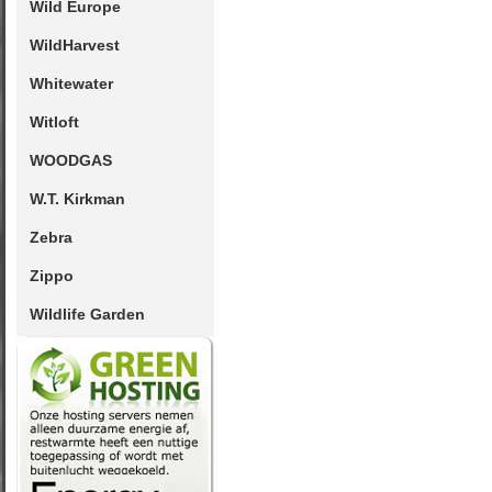
Wild Europe
WildHarvest
Whitewater
Witloft
WOODGAS
W.T. Kirkman
Zebra
Zippo
Wildlife Garden