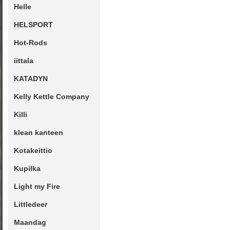
Helle
HELSPORT
Hot-Rods
iittala
KATADYN
Kelly Kettle Company
Killi
klean kanteen
Kotakeittio
Kupilka
Light my Fire
Littledeer
Maandag