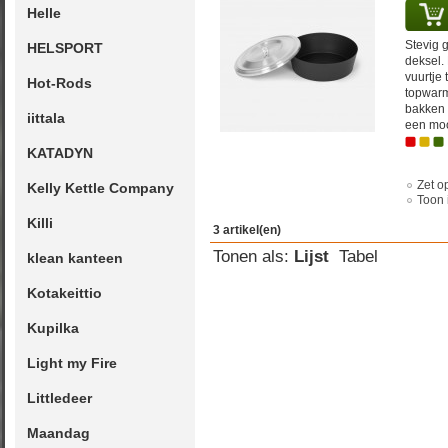
Helle
Stevig 
HELSPORT
deksel.
vuurtje 
Hot-Rods
topwarmt
bakken 
iittala
een moo
KATADYN
Zet op
Kelly Kettle Company
Toon 
Killi
3 artikel(en)
Tonen als:
Lijst
Tabel
klean kanteen
Kotakeittio
Kupilka
Light my Fire
Littledeer
Maandag