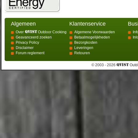
Algemeen
Klantenservice
Bus
Over
Outdoor Cooking
Algemene Voorwaarden
Inf
Geavanceerd zoeken
Betaalmogelijkheden
In
Privacy Policy
Bezorgkosten
Disclaimer
Leveringen
Forum reglement
Retouren
© 2003 - 2026
Outdo