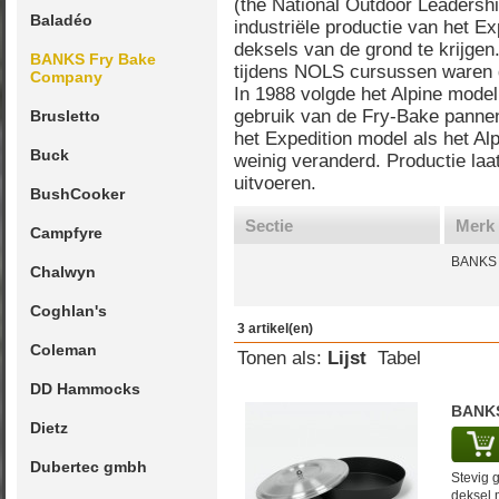
(the National Outdoor Leaders
Baladéo
industriële productie van het 
deksels van de grond te krijgen
BANKS Fry Bake
tijdens NOLS cursussen waren ge
Company
In 1988 volgde het Alpine mode
gebruik van de Fry-Bake pannen
Brusletto
het Expedition model als het Alp
Buck
weinig veranderd. Productie laa
uitvoeren.
BushCooker
Sectie
Merk
Campfyre
BANKS 
Chalwyn
Coghlan's
3 artikel(en)
Coleman
Tonen als:
Lijst
Tabel
DD Hammocks
BANKS
Dietz
Dubertec gmbh
Stevig 
deksel 