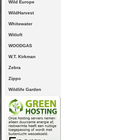
Wild Europe
WildHarvest
Whitewater
Witloft
WOODGAS
W.T. Kirkman
Zebra
Zippo
Wildlife Garden