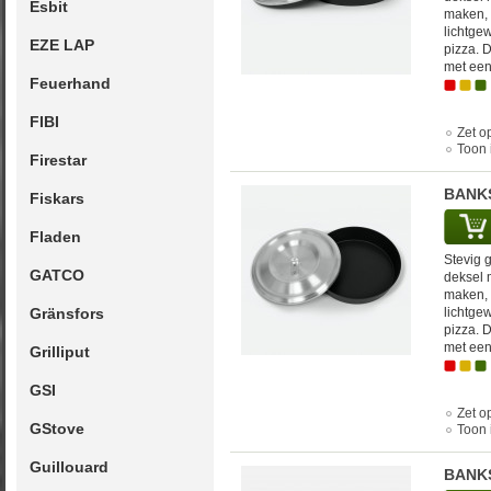
Esbit
maken, 
lichtgew
EZE LAP
pizza. 
met een
Feuerhand
FIBI
Zet op
Toon 
Firestar
BANKS
Fiskars
Fladen
Stevig 
GATCO
deksel 
maken, 
Gränsfors
lichtgew
pizza. 
met een
Grilliput
GSI
Zet op
GStove
Toon 
Guillouard
BANKS