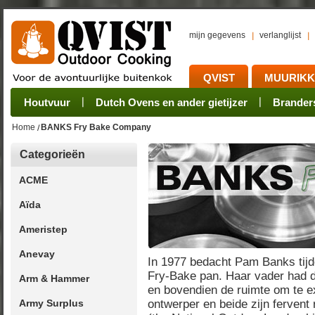
mijn gegevens
verlanglijst
QVIST
MUURIK
Houtvuur
Grillplaat & ijzers
Oogsten
Sets
Stoves
Verwerken
Dutch Ovens en ander gietijzer
Camping sets
Pannen
Bewaren
Rookovens
Pots, Pans, Kettle
Onderhoud
Brander
Kotakei
Home
BANKS Fry Bake Company
Categorieën
ACME
Aïda
Ameristep
Anevay
In 1977 bedacht Pam Banks tijd
Fry-Bake pan. Haar vader had 
Arm & Hammer
en bovendien de ruimte om te 
Army Surplus
ontwerper en beide zijn ferven