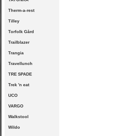
Therm-a-rest
Tilley
Torfolk Gård
Trailblazer
Trangia
Travellunch
TRE SPADE
Trek 'n eat
UCO
VARGO
Walkstool
Wildo