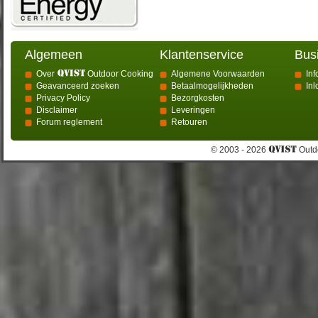
Algemeen
Klantenservice
Bus
Over
Outdoor Cooking
Algemene Voorwaarden
Inf
Geavanceerd zoeken
Betaalmogelijkheden
In
Privacy Policy
Bezorgkosten
Disclaimer
Leveringen
Forum reglement
Retouren
© 2003 - 2026
Outdo