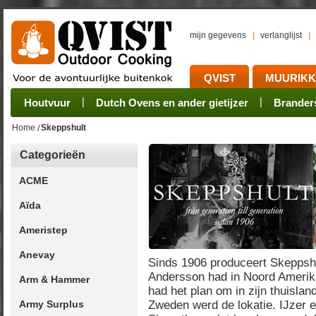
mijn gegevens
verlanglijst
QVIST
MUURIK
Houtvuur
Grillplaat & ijzers
Oogsten
Sets
Stoves
Verwerken
Dutch Ovens en ander gietijzer
Camping sets
Pannen
Bewaren
Rookovens
Pots, Pans, Kettle
Onderhoud
Brander
Kotakei
Home
Skeppshult
Categorieën
ACME
Aïda
Ameristep
Anevay
Sinds 1906 produceert Skeppshul
Andersson had in Noord Amerik
Arm & Hammer
had het plan om in zijn thuislan
Army Surplus
Zweden werd de lokatie. IJzer e