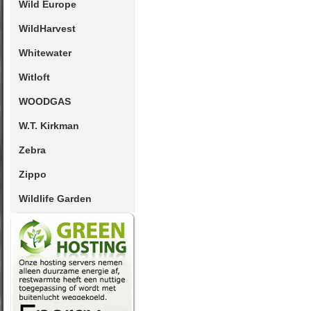
Wild Europe
WildHarvest
Whitewater
Witloft
WOODGAS
W.T. Kirkman
Zebra
Zippo
Wildlife Garden