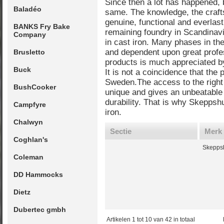
Since then a lot has happened, 
Baladéo
same. The knowledge, the craft
genuine, functional and everlast
BANKS Fry Bake
remaining foundry in Scandinav
Company
in cast iron. Many phases in th
and dependent upon great profess
Brusletto
products is much appreciated b
Buck
It is not a coincidence that the
Sweden.The access to the right 
BushCooker
unique and gives an unbeatable 
durability. That is why Skeppshu
Campfyre
iron.
Chalwyn
Sectie
Merk
Coghlan's
Skeppsh
Coleman
DD Hammocks
Dietz
Dubertec gmbh
Artikelen 1 tot 10 van 42 in totaal