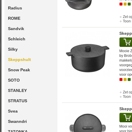
Radius
Zet op
ROME
Toon 
Sandvik
Skepps
Schleich
Silky
Mooie Z
by Brob
Skeppshult
makkeli
voorgeg
Snow Peak
voorzie
voor op
SOTO
STANLEY
Zet op
Toon 
STRATUS
Skepp
Svea
Swanndri
Mooi vo
voor bi
TATONKA