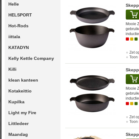
Helle
Skepps
HELSPORT
Mooie Z
Hot-Rods
gebruik
inductie
iittala
KATADYN
Zet op
Toon 
Kelly Kettle Company
Killi
Skepps
klean kanteen
Mooie Z
Kotakeittio
gebruik
inductie
Kupilka
Light my Fire
Zet op
Toon 
Littledeer
Maandag
Skepps