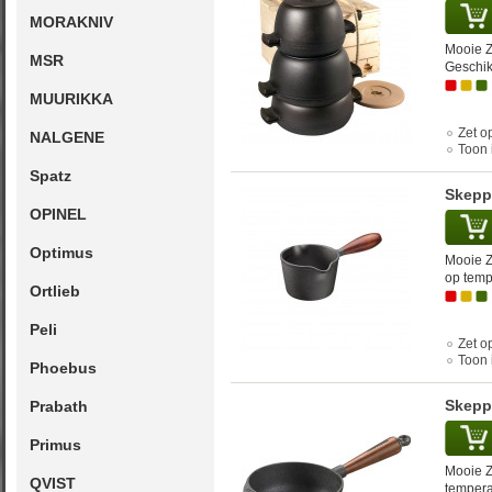
MORAKNIV
Mooie Z
MSR
Geschik
MUURIKKA
Zet op
NALGENE
Toon 
Spatz
Skepp
OPINEL
Optimus
Mooie Z
op tempe
Ortlieb
Peli
Zet op
Toon 
Phoebus
Skepp
Prabath
Primus
Mooie Z
QVIST
temperat