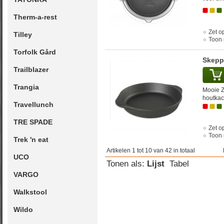
Therm-a-rest
Zet op
Tilley
Toon 
Torfolk Gård
Skepp
Trailblazer
Trangia
Mooie Z
houtkac
Travellunch
TRE SPADE
Zet op
Toon 
Trek 'n eat
Artikelen 1 tot 10 van 42 in totaal
UCO
Tonen als:
Lijst
Tabel
VARGO
Walkstool
Wildo