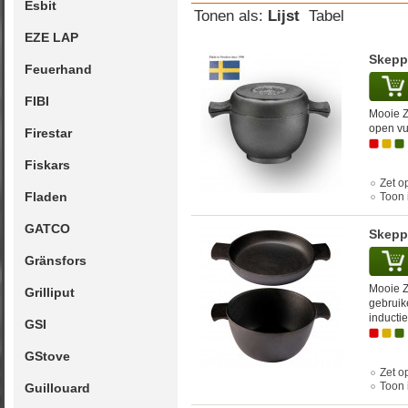
Esbit
Tonen als:
Lijst
Tabel
EZE LAP
Skepp
Feuerhand
FIBI
Mooie Z
open vu
Firestar
Fiskars
Zet op
Fladen
Toon 
GATCO
Skepps
Gränsfors
Mooie Z
Grilliput
gebruik
inductie
GSI
GStove
Zet op
Toon 
Guillouard