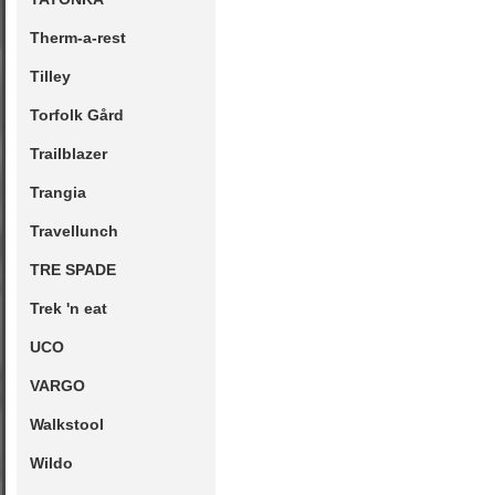
Therm-a-rest
Tilley
Torfolk Gård
Trailblazer
Trangia
Travellunch
TRE SPADE
Trek 'n eat
UCO
VARGO
Walkstool
Wildo