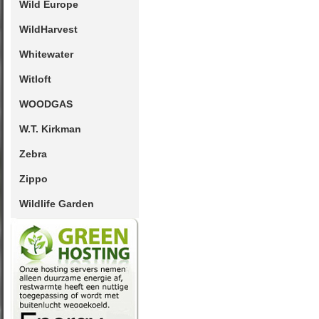
Wild Europe
WildHarvest
Whitewater
Witloft
WOODGAS
W.T. Kirkman
Zebra
Zippo
Wildlife Garden