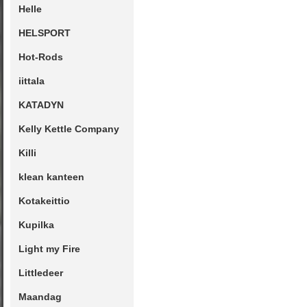
Helle
HELSPORT
Hot-Rods
iittala
KATADYN
Kelly Kettle Company
Killi
klean kanteen
Kotakeittio
Kupilka
Light my Fire
Littledeer
Maandag