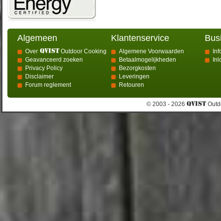
Algemeen
Klantenservice
Bus
Over
Outdoor Cooking
Algemene Voorwaarden
Inf
Geavanceerd zoeken
Betaalmogelijkheden
In
Privacy Policy
Bezorgkosten
Disclaimer
Leveringen
Forum reglement
Retouren
© 2003 - 2026
Outdo