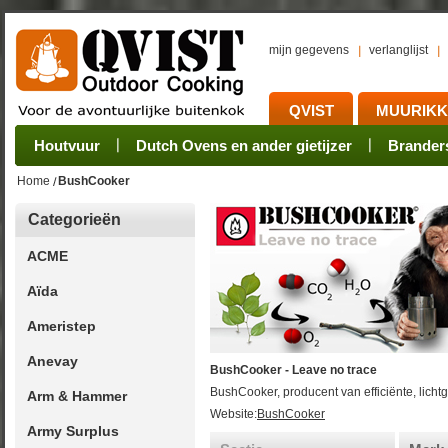
mijn gegevens
verlanglijst
QVIST
MUURIK
Houtvuur
Grillplaat & ijzers
Oogsten
Sets
Stoves
Verwerken
Dutch Ovens en ander gietijzer
Camping sets
Pannen
Bewaren
Rookovens
Pots, Pans, Kettle
Onderhoud
Brander
Kotakei
Home
BushCooker
Categorieën
ACME
Aïda
Ameristep
Anevay
BushCooker - Leave no trace
BushCooker, producent van efficiënte, licht
Arm & Hammer
Website:
BushCooker
Army Surplus