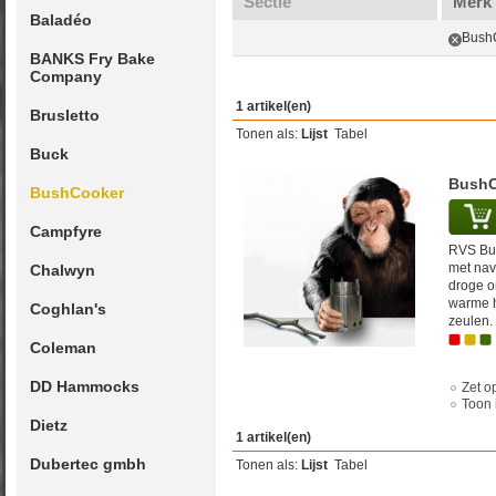
Sectie
Merk
Baladéo
Bush
BANKS Fry Bake
Company
1 artikel(en)
Brusletto
Tonen als:
Lijst
Tabel
Buck
BushC
BushCooker
Campfyre
RVS Bus
met nav
Chalwyn
droge o
warme h
Coghlan's
zeulen. 
Coleman
DD Hammocks
Zet op
Toon 
Dietz
1 artikel(en)
Dubertec gmbh
Tonen als:
Lijst
Tabel