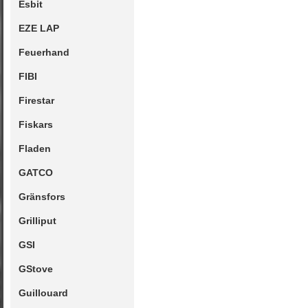
Esbit
EZE LAP
Feuerhand
FIBI
Firestar
Fiskars
Fladen
GATCO
Gränsfors
Grilliput
GSI
GStove
Guillouard