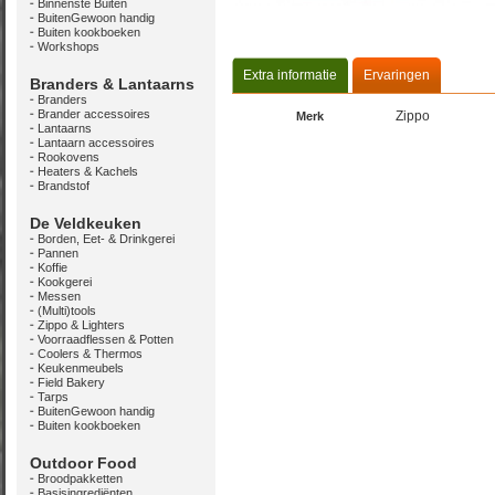
Binnenste Buiten
BuitenGewoon handig
Buiten kookboeken
Workshops
Extra informatie
Ervaringen
Branders & Lantaarns
Branders
Brander accessoires
Zippo
Merk
Lantaarns
Lantaarn accessoires
Rookovens
Heaters & Kachels
Brandstof
De Veldkeuken
Borden, Eet- & Drinkgerei
Pannen
Koffie
Kookgerei
Messen
(Multi)tools
Zippo & Lighters
Voorraadflessen & Potten
Coolers & Thermos
Keukenmeubels
Field Bakery
Tarps
BuitenGewoon handig
Buiten kookboeken
Outdoor Food
Broodpakketten
Basisingrediënten