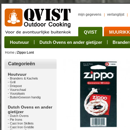
mijn gegevens
verlanglijst
QVIST
MUURIK
Houtvuur
Grillplaat & ijzers
Oogsten
Sets
Stoves
Verwerken
Dutch Ovens en ander gietijzer
Camping sets
Pannen
Bewaren
Rookovens
Pots, Pans, Kettle
Onderhoud
Brander
Kotakei
Home
Zippo Lont
Categorieën
Houtvuur
Branders & Kachels
Grill
Driepoot
Vuurschaal
Vuurplaats
BuitenGewoon handig
Dutch Ovens en ander
gietijzer
Dutch Ovens
Pie Irons
Cast Iron Skillets
Cast Iron Griddle