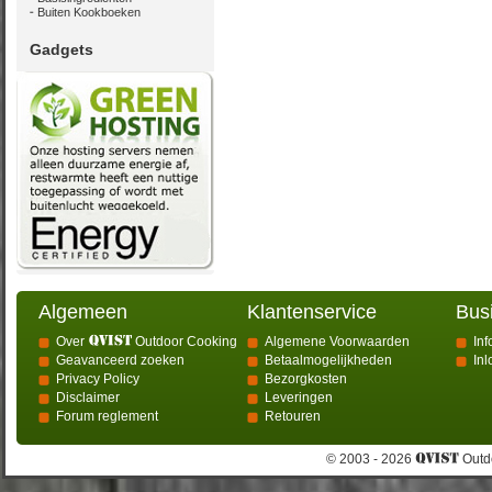
Buiten Kookboeken
Gadgets
Algemeen
Klantenservice
Bus
Over
Outdoor Cooking
Algemene Voorwaarden
Inf
Geavanceerd zoeken
Betaalmogelijkheden
In
Privacy Policy
Bezorgkosten
Disclaimer
Leveringen
Forum reglement
Retouren
© 2003 - 2026
Outdo