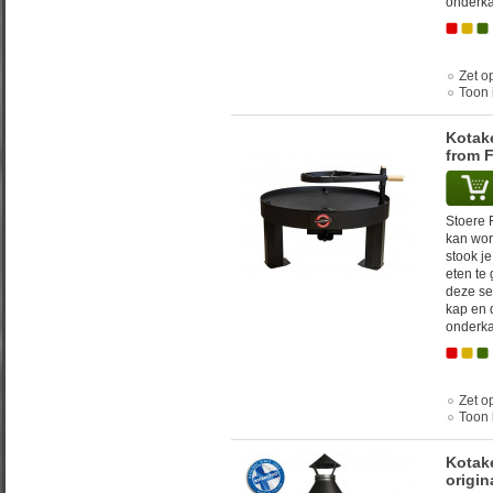
onderka
Zet op
Toon 
Kotake
from 
Stoere F
kan wor
stook j
eten te
deze se
kap en 
onderka
Zet op
Toon 
Kotake
origin