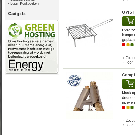
Buiten Kookboeken
QVIST 
Gadgets
Extra zw
kampvuu
geplaats
Zet op
Toon 
Campf
Maak op
driepoo
m. even
Zet op
Toon 