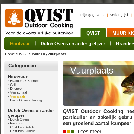
mijn gegevens
verlanglijst
QVIST
MUURIK
Houtvuur
Grillplaat & ijzers
Oogsten
Sets
Stoves
Verwerken
Dutch Ovens en ander gietijzer
Camping sets
Pannen
Bewaren
Rookovens
Pots, Pans, Kettle
Onderhoud
Brander
Kotakei
Home
QVIST
Houtvuur
Vuurplaats
Categorieën
Vuurplaats
Houtvuur
Branders & Kachels
Grill
Driepoot
Vuurschaal
Vuurplaats
BuitenGewoon handig
Dutch Ovens en ander
QVIST Outdoor Cooking heef
gietijzer
particulier en zakelijk gebr
Dutch Ovens
een groeiend aantal kampeer- 
Pie Irons
Cast Iron Skillets
Lees meer
Cast Iron Griddle