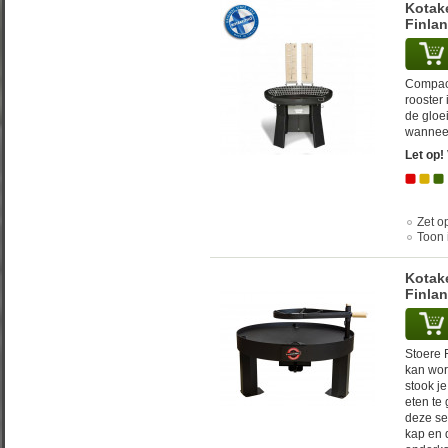
Kotake
Finla
Compact
rooster
de gloe
wanneer
Let op!
Zet op
Toon 
Kotake
Finla
Stoere F
kan wor
stook j
eten te
deze se
kap en 