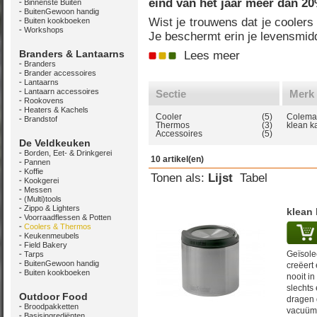
eind van het jaar meer dan 20
Binnenste Buiten
BuitenGewoon handig
Wist je trouwens dat je coolers
Buiten kookboeken
Workshops
Je beschermt erin je levensmid
Branders & Lantaarns
Lees meer
Branders
Brander accessoires
Lantaarns
Lantaarn accessoires
Sectie
Merk
Rookovens
Heaters & Kachels
Cooler
(5)
Colema
Brandstof
Thermos
(3)
klean k
Accessoires
(5)
De Veldkeuken
Borden, Eet- & Drinkgerei
10 artikel(en)
Pannen
Koffie
Tonen als:
Lijst
Tabel
Kookgerei
Messen
(Multi)tools
Zippo & Lighters
klean 
Voorraadflessen & Potten
Coolers & Thermos
Keukenmeubels
Field Bakery
Geïsole
Tarps
BuitenGewoon handig
creëert
Buiten kookboeken
nooit in
slechts
Outdoor Food
dragen 
Broodpakketten
vacuümi
Basisingrediënten