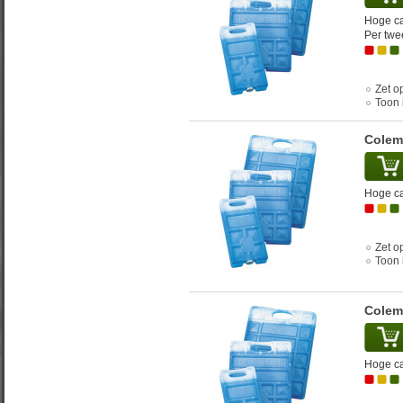
Hoge ca
Per twe
Zet op
Toon 
Colem
Hoge ca
Zet op
Toon 
Colem
Hoge ca