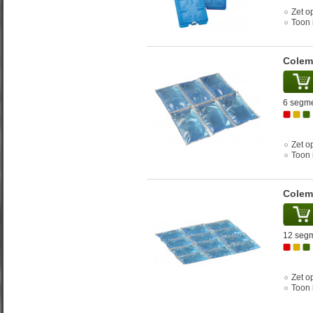
Zet op
Toon 
Colem
6 segmen
Zet op
Toon 
Colem
12 segme
Zet op
Toon 