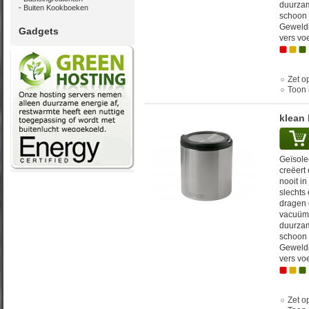
duurzam
Buiten Kookboeken
schoon 
Geweldi
Gadgets
vers vo
Zet op
Toon 
klean 
Geïsole
creëert
nooit in
slechts
dragen 
vacuümi
duurzam
schoon 
Geweldi
vers vo
Zet op