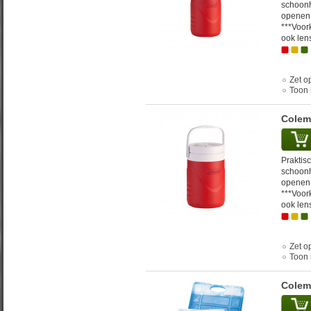
schoonh
openen 
***Voork
ook lens
Zet op
Toon 
Colem
Praktisc
schoonh
openen 
***Voork
ook lens
Zet op
Toon 
Colem