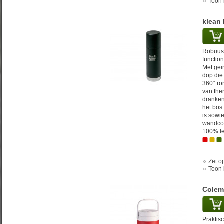
Toon 
klean
Robuust
function
Met geï
dop die
360° ro
van the
dranken
het bos 
is sowi
wandcon
100% le
Zet op
Toon 
Colema
Praktisc