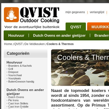
mijn gegevens
verlanglijst
QVIST
MUURIK
Houtvuur
Grillplaat & ijzers
Oogsten
Sets
Stoves
Verwerken
Dutch Ovens en ander gietijzer
Camping sets
Pannen
Bewaren
Rookovens
Pots, Pans, Kettle
Onderhoud
Brander
Kotakei
Home
QVIST
De Veldkeuken
Coolers & Thermos
Categorieën
Coolers & The
Houtvuur
Branders & Kachels
Grill
Driepoot
Vuurschaal
Vuurplaats
BuitenGewoon handig
Dutch Ovens en ander
Naast de topmodel koelers 
gietijzer
wordt al sinds 1954, zonder
Dutch Ovens
foodcontainers van wereld
Pie Irons
Cast Iron Skillets
assortiment. Op de Primus 
Cast Iron Griddle