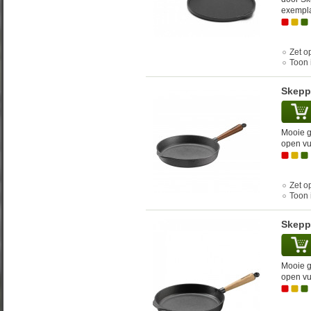
exempla
Zet op
Toon 
Skepps
Mooie g
open vu
Zet op
Toon 
Skepps
Mooie g
open vu