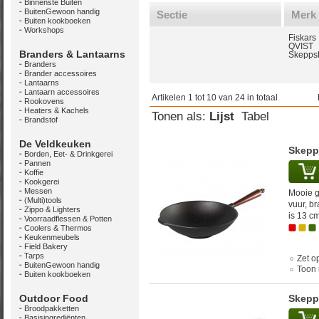
Binnenste Buiten
BuitenGewoon handig
Sectie
Merk
Buiten kookboeken
Workshops
Fiskars
QVIST
Branders & Lantaarns
Skeppsh
Branders
Brander accessoires
Lantaarns
Lantaarn accessoires
Artikelen 1 tot 10 van 24 in totaal
Rookovens
Heaters & Kachels
Tonen als:
Lijst
Tabel
Brandstof
De Veldkeuken
Skepp
Borden, Eet- & Drinkgerei
Pannen
Koffie
Kookgerei
Messen
Mooie g
(Multi)tools
vuur, b
Zippo & Lighters
is 13 cm
Voorraadflessen & Potten
Coolers & Thermos
Keukenmeubels
Field Bakery
Tarps
Zet op
BuitenGewoon handig
Toon 
Buiten kookboeken
Outdoor Food
Skepp
Broodpakketten
Basisingrediënten