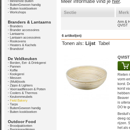
Meer informatie vind je
hier
.
Binnenste Buiten
BuitenGewoon handig
Buiten kookboeken
Sectie
Merk
Workshops
Branders & Lantaarns
Arm & 
QVIST
Branders
Brander accessoires
Lantaarns
6 artikel(en)
Lantaarn accessoires
Rookovens
Tonen als:
Lijst
Tabel
Heaters & Kachels
Brandstof
QVIST
De Veldkeuken
Borden, Eet- & Drinkgerei
Pannen
Koffie
Kookgerei
Rieten 
Messen
vorm en
(Multi)tools
korst. D
Zippo & Lighters
korst v
Voorraadflessen & Potten
Coolers & Thermos
hebben 
Keukenmeubels
Beaver 
Field Bakery
is uite
Tarps
DO te g
BuitenGewoon handig
Buiten kookboeken
Bestuif
deeg op
Outdoor Food
rijzen. 
Broodpakketten
het als
Basisingrediënten