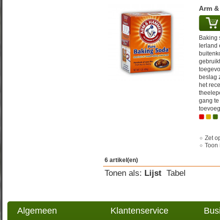
Arm &
Baking 
Ierland 
buitenko
gebruik
toegevoe
beslag 
het rec
theelep
gang te
toevoeg
Zet op
Toon 
6 artikel(en)
Tonen als:
Lijst
Tabel
Algemeen
Klantenservice
Bus