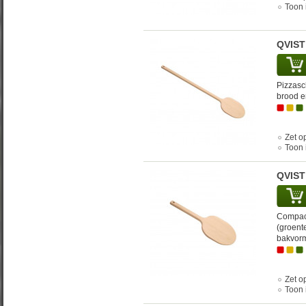
Toon 
QVIST
Pizzasc
brood e
Zet op
Toon 
QVIST
Compact
(groente
bakvor
Zet op
Toon 