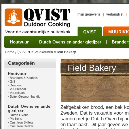
mijn gegevens
verlanglijst
QVIST
MUURIK
Houtvuur
Grillplaat & ijzers
Oogsten
Sets
Stoves
Verwerken
Dutch Ovens en ander gietijzer
Camping sets
Pannen
Bewaren
Rookovens
Pots, Pans, Kettle
Onderhoud
Brander
Kotakei
Home
QVIST
De Veldkeuken
Field Bakery
Categorieën
Field Bakery
Houtvuur
Branders & Kachels
Grill
Driepoot
Vuurschaal
Vuurplaats
BuitenGewoon handig
Dutch Ovens en ander
Zelfgebakken brood, een bak kof
gietijzer
Zweden. Dat is vakantie voor mi
Dutch Ovens
samen met je
Dutch Oven
bij h
Pie Irons
Cast Iron Skillets
en taart bakt. Dit jaar geven 
Cast Iron Griddle