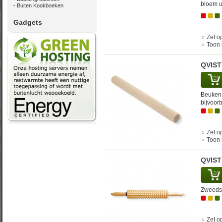
bloem u
Buiten Kookboeken
Gadgets
Zet op
Toon 
QVIST 
Beuken h
bijvoor
Zet op
Toon 
QVIST
Zweedse
Zet op