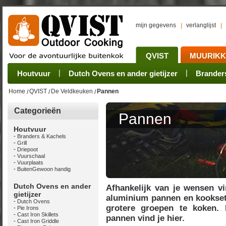
mijn gegevens
verlanglijst
QVIST
MUURIK
Houtvuur
Grillplaat & ijzers
Oogsten
Sets
Stoves
Verwerken
Dutch Ovens en ander gietijzer
Camping sets
Pannen
Bewaren
Rookovens
Pots, Pans, Kettle
Onderhoud
Brander
Kotakei
Home
QVIST
De Veldkeuken
Pannen
Categorieën
Pannen
Houtvuur
Branders & Kachels
Grill
Driepoot
Vuurschaal
Vuurplaats
BuitenGewoon handig
Dutch Ovens en ander
Afhankelijk van je wensen vi
gietijzer
aluminium pannen en kookse
Dutch Ovens
grotere groepen te koken. E
Pie Irons
Cast Iron Skillets
pannen vind je
hier
.
Cast Iron Griddle