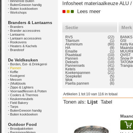
Binnenste Buiten
Infosheet materiaalkeuze ALU /
BuitenGewoon handig
Buiten kookboeken
Lees meer
Workshops
Branders & Lantaarns
Branders
Sectie
Merk
Brander accessoires
Lantaarns
RVS
(22)
BANKS 
Lantaarn accessoires
Titanium
(1)
GSI
Rookovens
Aluminium
(60)
Kelly K
Heaters & Kachels
HA
(9)
Maand
Brandstof
Emaille
(1)
MUURI
Plaatstaal
(10)
QVIST
Pannen
(16)
Snow P
De Veldkeuken
Deksels
(10)
TATON
Borden, Eet- & Drinkgerei
Pannensets
(41)
Trangia
Pannen
Ketels
(18)
Koffie
Koekenpannen
(21)
Kookgerei
Soepketel
(5)
Messen
Wok
(3)
Paella pannen
(6)
(Multi)tools
Zippo & Lighters
Voorraadflessen & Potten
Artikelen 1 tot 10 van 116 in totaal
Coolers & Thermos
Keukenmeubels
Tonen als:
Lijst
Tabel
Field Bakery
Tarps
BuitenGewoon handig
Buiten kookboeken
Maand
Outdoor Food
Broodpakketten
Basisingrediënten