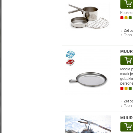
Kooksetj
Zet op
Toon 
MUURI
Mooie p
maak je 
gebakke
persone
Zet op
Toon 
MUURI