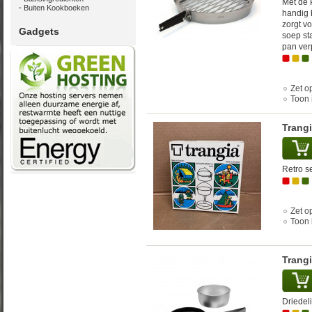
Met de 
Buiten Kookboeken
handig 
zorgt vo
Gadgets
soep st
pan ver
Zet op
Toon 
Trangi
Retro se
Zet op
Toon 
Trangi
Driedel