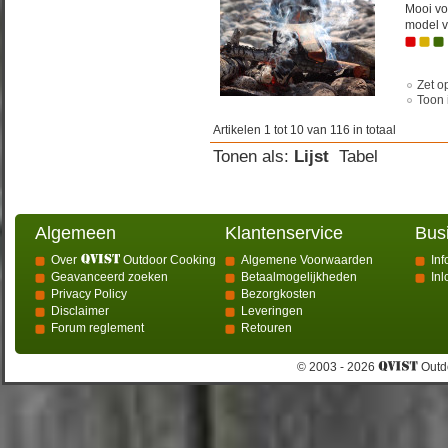
Mooi vo
model v
Zet op
Toon 
Artikelen 1 tot 10 van 116 in totaal
Tonen als:
Lijst
Tabel
Algemeen
Klantenservice
Bus
Over
Outdoor Cooking
Algemene Voorwaarden
Inf
Geavanceerd zoeken
Betaalmogelijkheden
In
Privacy Policy
Bezorgkosten
Disclaimer
Leveringen
Forum reglement
Retouren
© 2003 - 2026
Outdo