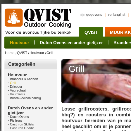
mijn gegevens
verlanglijst
QVIST
MUURIK
Houtvuur
Grillplaat & ijzers
Oogsten
Sets
Stoves
Verwerken
Dutch Ovens en ander gietijzer
Camping sets
Pannen
Bewaren
Rookovens
Pots, Pans, Kettle
Onderhoud
Brander
Kotakei
Home
QVIST
Houtvuur
Grill
Categorieën
Grill
Houtvuur
Branders & Kachels
Grill
Driepoot
Vuurschaal
Vuurplaats
BuitenGewoon handig
Dutch Ovens en ander
Losse grillroosters, grillro
gietijzer
bbq?) en roosters in combi
Dutch Ovens
houtvuur bereiden van je maal
Pie Irons
Cast Iron Skillets
heel geschikt om er je pannen
Cast Iron Griddle