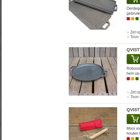
Oerdegel
gebruik
Zet op
Toon 
QVIST
Robuust
hem op 
Zet op
Toon 
QVIST
Mooi vo
houten 