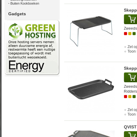
Buiten Kookboeken
Skepps
Gadgets
Zweedse
Zet op
Toon 
Skepps
Zweedse
Ridders
Zet op
Toon 
QVIST