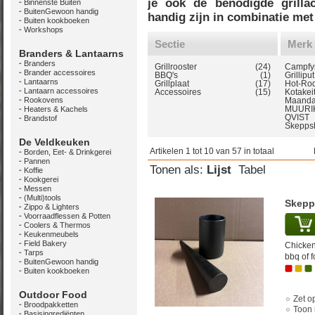
je ook de benodigde grillac
Binnenste Buiten
BuitenGewoon handig
handig zijn in combinatie met 
Buiten kookboeken
Workshops
Sectie
Merk
Branders & Lantaarns
Branders
Grillrooster
(24)
Campfy
Brander accessoires
BBQ's
(1)
Grilliput
Lantaarns
Grillplaat
(17)
Hot-Ro
Lantaarn accessoires
Accessoires
(15)
Kotakeit
Rookovens
Maand
MUURI
Heaters & Kachels
QVIST
Brandstof
Skeppsh
De Veldkeuken
Artikelen 1 tot 10 van 57 in totaal
Borden, Eet- & Drinkgerei
Pannen
Tonen als:
Lijst
Tabel
Koffie
Kookgerei
Messen
(Multi)tools
Skepp
Zippo & Lighters
Voorraadflessen & Potten
Coolers & Thermos
Keukenmeubels
Field Bakery
Chicken
Tarps
bbq of f
BuitenGewoon handig
Buiten kookboeken
Outdoor Food
Zet op
Broodpakketten
Toon 
Basisingrediënten