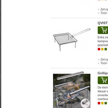
Zet op
Toon 
QVIST 
Extra zw
kampvuu
geplaats
Zet op
Toon 
Grillip
De klein
Ideaal 
onverte
overlev