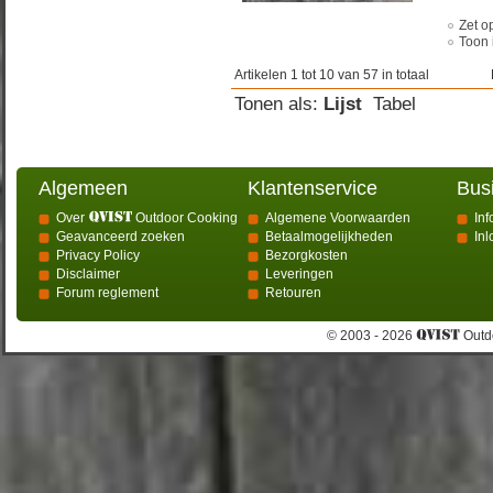
Zet op
Toon 
Artikelen 1 tot 10 van 57 in totaal
Tonen als:
Lijst
Tabel
Algemeen
Klantenservice
Bus
Over
Outdoor Cooking
Algemene Voorwaarden
Inf
Geavanceerd zoeken
Betaalmogelijkheden
In
Privacy Policy
Bezorgkosten
Disclaimer
Leveringen
Forum reglement
Retouren
© 2003 - 2026
Outdo