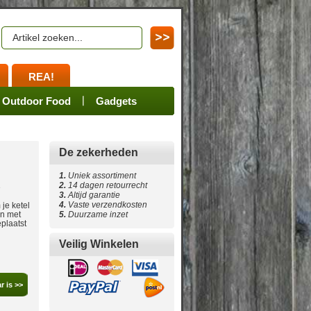
REA!
en
ssoires
Spares
Outdoor Food
Merchandize
Gadgets
De zekerheden
n
1.
Uniek assortiment
2.
14 dagen retourrecht
e
3.
Altijd garantie
4
.
Vaste verzendkosten
je ketel
en met
5
.
Duurzame inzet
plaatst
Veilig Winkelen
r is >>