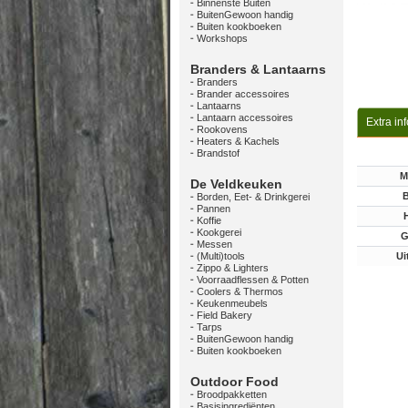
Binnenste Buiten
BuitenGewoon handig
Buiten kookboeken
Workshops
Branders & Lantaarns
Branders
Brander accessoires
Lantaarns
Lantaarn accessoires
Extra in
Rookovens
Heaters & Kachels
Brandstof
M
De Veldkeuken
B
Borden, Eet- & Drinkgerei
Pannen
Koffie
Kookgerei
G
Messen
(Multi)tools
Ui
Zippo & Lighters
Voorraadflessen & Potten
Coolers & Thermos
Keukenmeubels
Field Bakery
Tarps
BuitenGewoon handig
Buiten kookboeken
Outdoor Food
Broodpakketten
Basisingrediënten