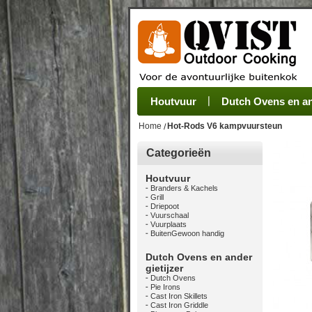
Houtvuur
Grillplaat & ijzers
Oogsten
Sets
Stoves
Verwerken
Dutch Ovens en and
Camping se
Pannen
Be
Home
Hot-Rods V6 kampvuursteun
Categorieën
Houtvuur
Branders & Kachels
Grill
Driepoot
Vuurschaal
Vuurplaats
BuitenGewoon handig
Dutch Ovens en ander
gietijzer
Dutch Ovens
Pie Irons
Cast Iron Skillets
Cast Iron Griddle