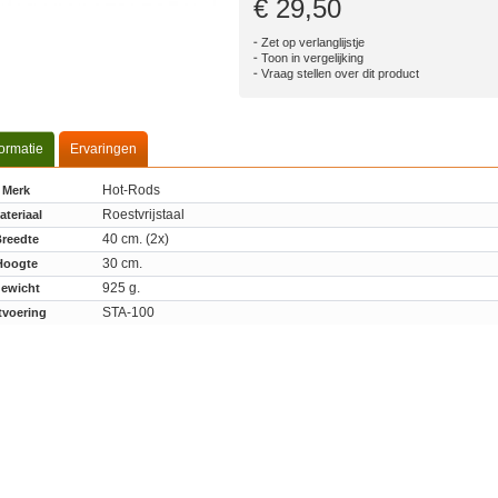
€ 29,50
Zet op verlanglijstje
Toon in vergelijking
Vraag stellen over dit product
formatie
Ervaringen
Hot-Rods
Merk
Roestvrijstaal
ateriaal
40 cm. (2x)
reedte
30 cm.
Hoogte
925 g.
ewicht
STA-100
tvoering