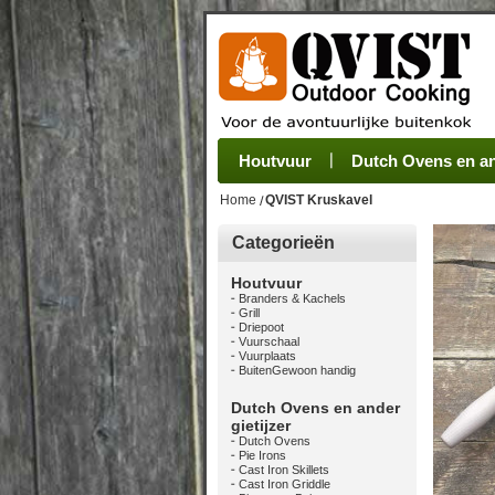
Houtvuur
Grillplaat & ijzers
Oogsten
Sets
Stoves
Verwerken
Dutch Ovens en and
Camping se
Pannen
Be
Home
QVIST Kruskavel
Categorieën
Houtvuur
Branders & Kachels
Grill
Driepoot
Vuurschaal
Vuurplaats
BuitenGewoon handig
Dutch Ovens en ander
gietijzer
Dutch Ovens
Pie Irons
Cast Iron Skillets
Cast Iron Griddle