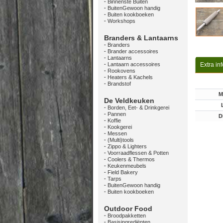
Binnenste Buiten
BuitenGewoon handig
Buiten kookboeken
Workshops
Branders & Lantaarns
Branders
Brander accessoires
Lantaarns
Lantaarn accessoires
Extra in
Rookovens
Heaters & Kachels
Brandstof
M
De Veldkeuken
Borden, Eet- & Drinkgerei
Pannen
D
Koffie
Kookgerei
Messen
(Multi)tools
Zippo & Lighters
Voorraadflessen & Potten
Coolers & Thermos
Keukenmeubels
Field Bakery
Tarps
BuitenGewoon handig
Buiten kookboeken
Outdoor Food
Broodpakketten
Basisingrediënten