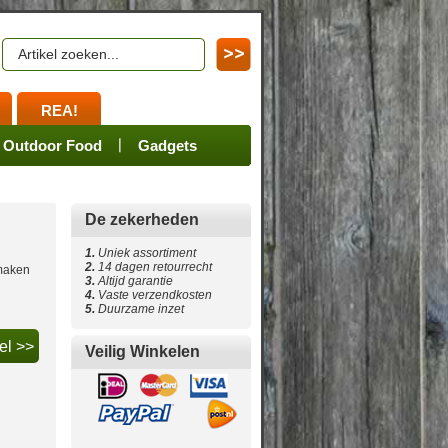
REA!
en
ssoires
Spares
Outdoor Food
Merchandize
Gadgets
De zekerheden
1.
Uniek assortiment
2.
14 dagen retourrecht
 maken
3.
Altijd garantie
4
.
Vaste verzendkosten
5
.
Duurzame inzet
Veilig Winkelen