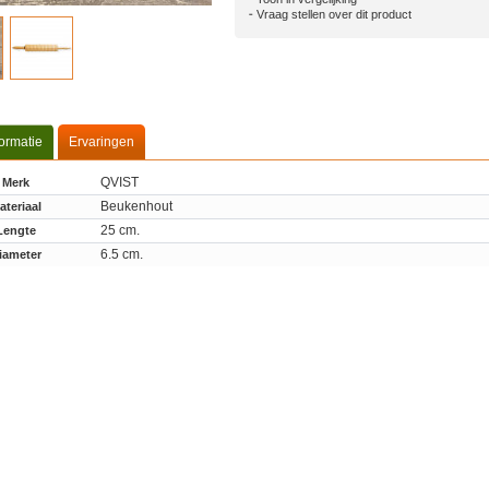
Vraag stellen over dit product
formatie
Ervaringen
QVIST
Merk
Beukenhout
ateriaal
25 cm.
Lengte
6.5 cm.
iameter