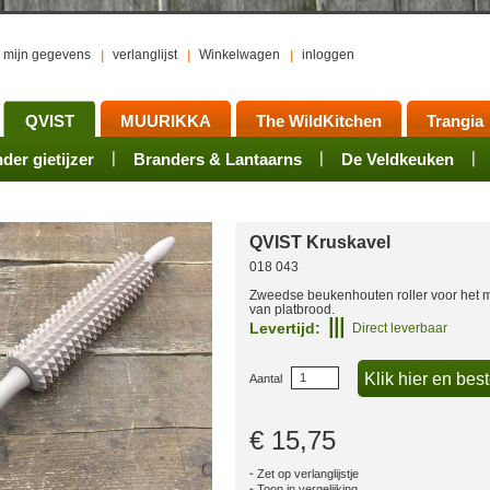
mijn gegevens
verlanglijst
Winkelwagen
inloggen
QVIST
MUURIKKA
The WildKitchen
Trangia
er gietijzer
ts
waren
Rookovens
Pots, Pans, Kettles
Onderhoud
Branders & Lantaarns
Kotakeittio
Activiteiten
Mess tins
Branders
Groepsarrangement
De Veldkeuken
Accessoires
Sets
Acce
QVIST Kruskavel
018 043
Zweedse beukenhouten roller voor het
van platbrood.
Levertijd:
Direct leverbaar
Aantal
€ 15,75
Zet op verlanglijstje
Toon in vergelijking