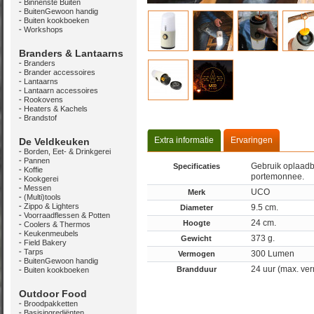
Binnenste Buiten
BuitenGewoon handig
Buiten kookboeken
Workshops
Branders & Lantaarns
Branders
Brander accessoires
Lantaarns
Lantaarn accessoires
Rookovens
Heaters & Kachels
Brandstof
Extra informatie
Ervaringen
De Veldkeuken
Borden, Eet- & Drinkgerei
Pannen
Gebruik oplaadb
Specificaties
Koffie
portemonnee.
Kookgerei
Messen
UCO
Merk
(Multi)tools
Zippo & Lighters
9.5 cm.
Diameter
Voorraadflessen & Potten
24 cm.
Hoogte
Coolers & Thermos
Keukenmeubels
373 g.
Gewicht
Field Bakery
Tarps
300 Lumen
Vermogen
BuitenGewoon handig
24 uur (max. ver
Brandduur
Buiten kookboeken
Outdoor Food
Broodpakketten
Basisingrediënten