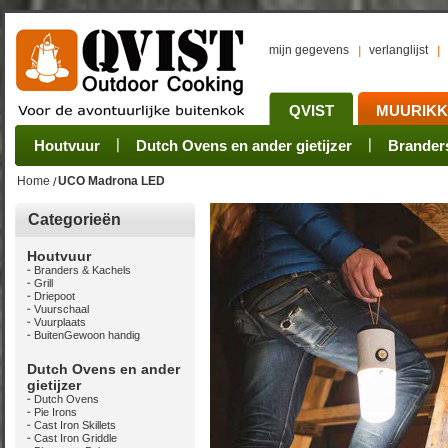
mijn gegevens
verlanglijst
QVIST
MUURIK
Houtvuur
Grillplaat & ijzers
Oogsten
Sets
Stoves
Verwerken
Dutch Ovens en ander gietijzer
Camping sets
Pannen
Bewaren
Rookovens
Pots, Pans, Kettle
Onderhoud
Brander
Kotakei
Home
UCO Madrona LED
Categorieën
Houtvuur
Branders & Kachels
Grill
Driepoot
Vuurschaal
Vuurplaats
BuitenGewoon handig
Dutch Ovens en ander
gietijzer
Dutch Ovens
Pie Irons
Cast Iron Skillets
Cast Iron Griddle