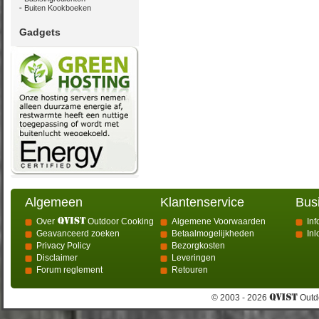
Buiten Kookboeken
Gadgets
Algemeen
Klantenservice
Bus
Over
Outdoor Cooking
Algemene Voorwaarden
Inf
Geavanceerd zoeken
Betaalmogelijkheden
In
Privacy Policy
Bezorgkosten
Disclaimer
Leveringen
Forum reglement
Retouren
© 2003 - 2026
Outdo