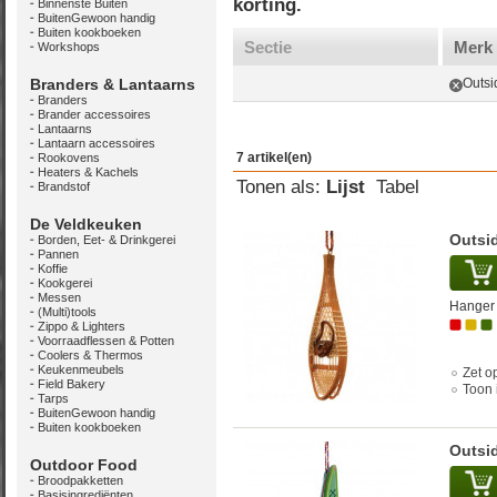
korting.
Binnenste Buiten
BuitenGewoon handig
Buiten kookboeken
Sectie
Merk
Workshops
Branders & Lantaarns
Outsi
Branders
Brander accessoires
Lantaarns
Lantaarn accessoires
7 artikel(en)
Rookovens
Heaters & Kachels
Tonen als:
Lijst
Tabel
Brandstof
De Veldkeuken
Outsi
Borden, Eet- & Drinkgerei
Pannen
Koffie
Kookgerei
Messen
Hanger 
(Multi)tools
Zippo & Lighters
Voorraadflessen & Potten
Coolers & Thermos
Keukenmeubels
Zet op
Field Bakery
Toon 
Tarps
BuitenGewoon handig
Buiten kookboeken
Outsid
Outdoor Food
Broodpakketten
Basisingrediënten