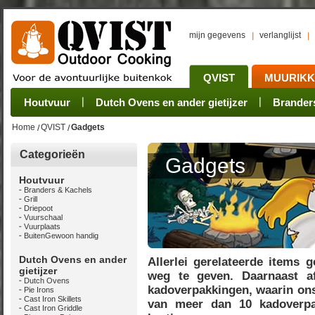
mijn gegevens
verlanglijst
QVIST
MUURIK
Houtvuur
Grillplaat & ijzers
Oogsten
Sets
Stoves
Verwerken
Dutch Ovens en ander gietijzer
Camping sets
Pannen
Bewaren
Rookovens
Pots, Pans, Kettle
Onderhoud
Brander
Kotakei
Home
QVIST
Gadgets
Categorieën
Gadgets
Houtvuur
Branders & Kachels
Grill
Driepoot
Vuurschaal
Vuurplaats
BuitenGewoon handig
Dutch Ovens en ander
Allerlei gerelateerde items
gietijzer
weg te geven. Daarnaast af
Dutch Ovens
kadoverpakkingen, waarin ons
Pie Irons
Cast Iron Skillets
van meer dan 10 kadoverpa
Cast Iron Griddle