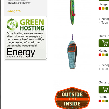
Buiten Kookboeken
Hanger 
Gadgets
Zet op
Toon 
Outsi
Hanger 
Zet op
Toon 
Outsi
Hanger 