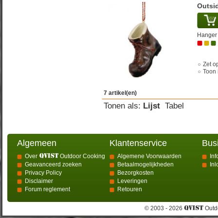
Outsi
Hanger 
Zet op
Toon 
7 artikel(en)
Tonen als:
Lijst
Tabel
Algemeen
Klantenservice
Bus
Over
Outdoor Cooking
Algemene Voorwaarden
Inf
Geavanceerd zoeken
Betaalmogelijkheden
In
Privacy Policy
Bezorgkosten
Disclaimer
Leveringen
Forum reglement
Retouren
© 2003 - 2026
Outdo