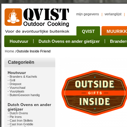
mijn gegevens
verlanglijst
QVIST
MUURIK
Houtvuur
Grillplaat & ijzers
Oogsten
Sets
Stoves
Verwerken
Dutch Ovens en ander gietijzer
Camping sets
Pannen
Bewaren
Rookovens
Pots, Pans, Kettle
Onderhoud
Brander
Kotakei
Home
Outside Inside Friend
Categorieën
Houtvuur
Branders & Kachels
Grill
Driepoot
Vuurschaal
Vuurplaats
BuitenGewoon handig
Dutch Ovens en ander
gietijzer
Dutch Ovens
Pie Irons
Cast Iron Skillets
Cast Iron Griddle