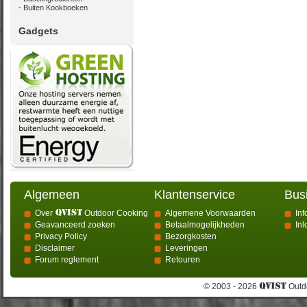
Buiten Kookboeken
Gadgets
Algemeen
Klantenservice
Bus
Over
Outdoor Cooking
Algemene Voorwaarden
Inf
Geavanceerd zoeken
Betaalmogelijkheden
In
Privacy Policy
Bezorgkosten
Disclaimer
Leveringen
Forum reglement
Retouren
© 2003 - 2026
Outdo