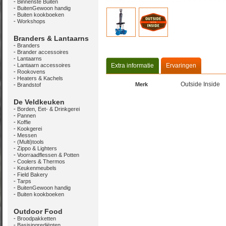
Binnenste Buiten
BuitenGewoon handig
Buiten kookboeken
Workshops
Branders & Lantaarns
Branders
Brander accessoires
Lantaarns
Lantaarn accessoires
Extra informatie
Ervaringen
Rookovens
Heaters & Kachels
Outside Inside
Merk
Brandstof
De Veldkeuken
Borden, Eet- & Drinkgerei
Pannen
Koffie
Kookgerei
Messen
(Multi)tools
Zippo & Lighters
Voorraadflessen & Potten
Coolers & Thermos
Keukenmeubels
Field Bakery
Tarps
BuitenGewoon handig
Buiten kookboeken
Outdoor Food
Broodpakketten
Basisingrediënten