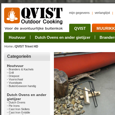
mijn gegevens
verlanglijst
QVIST
MUURIK
Houtvuur
Grillplaat & ijzers
Oogsten
Sets
Stoves
Verwerken
Dutch Ovens en ander gietijzer
Camping sets
Pannen
Bewaren
Rookovens
Pots, Pans, Kettle
Onderhoud
Brander
Kotakei
Home
QVIST Trivet HD
Categorieën
Houtvuur
Branders & Kachels
Grill
Driepoot
Vuurschaal
Vuurplaats
BuitenGewoon handig
Dutch Ovens en ander
gietijzer
Dutch Ovens
Pie Irons
Cast Iron Skillets
Cast Iron Griddle