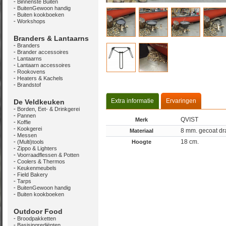
Binnenste Buiten
BuitenGewoon handig
Buiten kookboeken
Workshops
Branders & Lantaarns
Branders
Brander accessoires
Lantaarns
Lantaarn accessoires
Rookovens
Heaters & Kachels
Brandstof
Extra informatie
Ervaringen
De Veldkeuken
Borden, Eet- & Drinkgerei
Pannen
QVIST
Merk
Koffie
Kookgerei
8 mm. gecoat dra
Materiaal
Messen
18 cm.
(Multi)tools
Hoogte
Zippo & Lighters
Voorraadflessen & Potten
Coolers & Thermos
Keukenmeubels
Field Bakery
Tarps
BuitenGewoon handig
Buiten kookboeken
Outdoor Food
Broodpakketten
Basisingrediënten