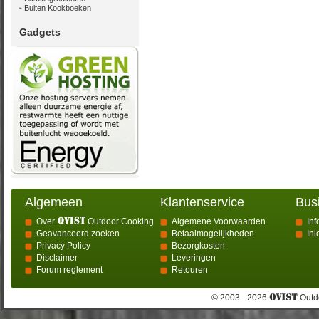
Buiten Kookboeken
Gadgets
Algemeen
Klantenservice
Bus
Over
Outdoor Cooking
Algemene Voorwaarden
Inf
Geavanceerd zoeken
Betaalmogelijkheden
In
Privacy Policy
Bezorgkosten
Disclaimer
Leveringen
Forum reglement
Retouren
© 2003 - 2026
Outdo