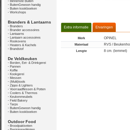
Binnenste Buiten
BuitenGewoon handig
Buiten kookboeken
Workshops
Branders & Lantaarns
Branders
Extra informatie
Ervaringen
Brander accessoires
Lantaarns
Lantaarn accessoires
OPINEL
Merk
Rookovens
RVS / Beukenho
Materiaal
Heaters & Kachels
Brandstof
8 cm. (lemmet)
Lengte
De Veldkeuken
Borden, Eet- & Drinkgerei
Pannen
Koffie
Kookgerei
Messen
(Multi)tools
Zippo & Lighters
Voorraadflessen & Potten
Coolers & Thermos
Keukenmeubels
Field Bakery
Tarps
BuitenGewoon handig
Buiten kookboeken
Outdoor Food
Broodpakketten
Basisingrediënten