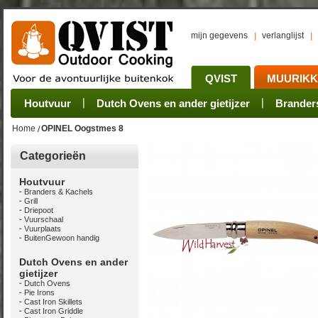
mijn gegevens
verlanglijst
QVIST
MUURIK
Houtvuur
Grillplaat & ijzers
Oogsten
Sets
Stoves
Verwerken
Dutch Ovens en ander gietijzer
Camping sets
Pannen
Bewaren
Rookovens
Pots, Pans, Kettle
Onderhoud
Brander
Kotakei
Home
OPINEL Oogstmes 8
Categorieën
Houtvuur
Branders & Kachels
Grill
Driepoot
Vuurschaal
Vuurplaats
BuitenGewoon handig
Dutch Ovens en ander
gietijzer
Dutch Ovens
Pie Irons
Cast Iron Skillets
Cast Iron Griddle