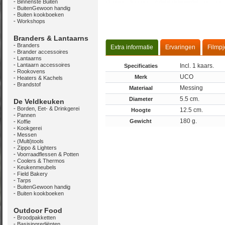
Binnenste Buiten
BuitenGewoon handig
Buiten kookboeken
Workshops
Branders & Lantaarns
Branders
Extra informatie
Ervaringen
Filmpj
Brander accessoires
Lantaarns
Lantaarn accessoires
Incl. 1 kaars.
Specificaties
Rookovens
UCO
Merk
Heaters & Kachels
Brandstof
Messing
Materiaal
5.5 cm.
Diameter
De Veldkeuken
Borden, Eet- & Drinkgerei
12.5 cm.
Hoogte
Pannen
180 g.
Gewicht
Koffie
Kookgerei
Messen
(Multi)tools
Zippo & Lighters
Voorraadflessen & Potten
Coolers & Thermos
Keukenmeubels
Field Bakery
Tarps
BuitenGewoon handig
Buiten kookboeken
Outdoor Food
Broodpakketten
Basisingrediënten