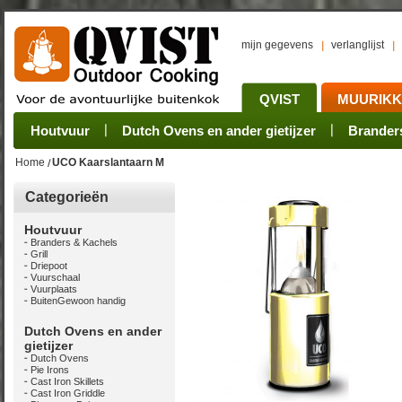
mijn gegevens
verlanglijst
QVIST
MUURIK
Houtvuur
Grillplaat & ijzers
Oogsten
Sets
Stoves
Verwerken
Dutch Ovens en ander gietijzer
Camping sets
Pannen
Bewaren
Rookovens
Pots, Pans, Kettle
Onderhoud
Brander
Kotakei
Home
UCO Kaarslantaarn M
Categorieën
Houtvuur
Branders & Kachels
Grill
Driepoot
Vuurschaal
Vuurplaats
BuitenGewoon handig
Dutch Ovens en ander
gietijzer
Dutch Ovens
Pie Irons
Cast Iron Skillets
Cast Iron Griddle