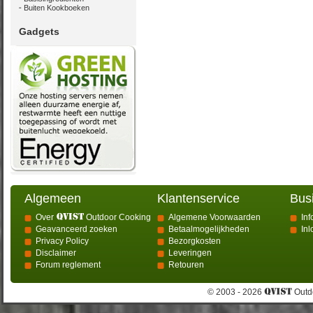
Buiten Kookboeken
Gadgets
Algemeen
Klantenservice
Bus
Over
Outdoor Cooking
Algemene Voorwaarden
Inf
Geavanceerd zoeken
Betaalmogelijkheden
In
Privacy Policy
Bezorgkosten
Disclaimer
Leveringen
Forum reglement
Retouren
© 2003 - 2026
Outdo