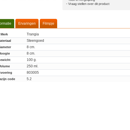
Vraag stellen over dit product
formatie
Ervaringen
Filmpje
Trangia
Merk
Steengoed
ateriaal
8 cm.
iameter
8 cm.
Hoogte
100 g.
ewicht
250 ml.
Volume
803005
tvoering
5.2
zijn code