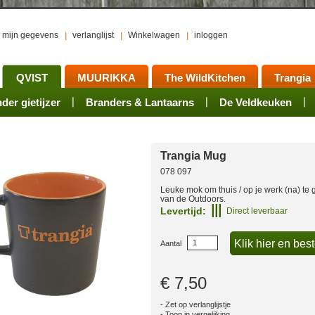
mijn gegevens
verlanglijst
Winkelwagen
inloggen
QVIST
MUURIKKA
The WildKitchen
Trangia
er gietijzer
ts
waren
Rookovens
Pots, Pans, Kettles
Onderhoud
Branders & Lantaarns
Kotakeittio
Activiteiten
Mess tins
Branders
Groepsarrangement
De Veldkeuken
Accessoires
Sets
Acce
Trangia Mug
078 097
Leuke mok om thuis / op je werk (na) te 
van de Outdoors.
Levertijd:
Direct leverbaar
Aantal
€ 7,50
Zet op verlanglijstje
Toon in vergelijking