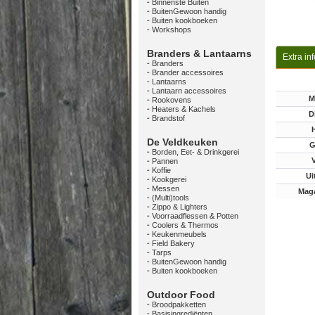
Binnenste Buiten
BuitenGewoon handig
Buiten kookboeken
Workshops
Branders & Lantaarns
Extra in
Branders
Brander accessoires
Lantaarns
Lantaarn accessoires
M
Rookovens
Heaters & Kachels
D
Brandstof
De Veldkeuken
G
Borden, Eet- & Drinkgerei
Pannen
Koffie
Ui
Kookgerei
Messen
Maga
(Multi)tools
Zippo & Lighters
Voorraadflessen & Potten
Coolers & Thermos
Keukenmeubels
Field Bakery
Tarps
BuitenGewoon handig
Buiten kookboeken
Outdoor Food
Broodpakketten
Basisingrediënten