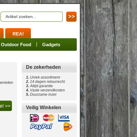
REA!
en
ssoires
Spares
Outdoor Food
Merchandize
Gadgets
De zekerheden
1.
Uniek assortiment
2.
14 dagen retourrecht
genieten
3.
Altijd garantie
4
.
Vaste verzendkosten
5
.
Duurzame inzet
Veilig Winkelen