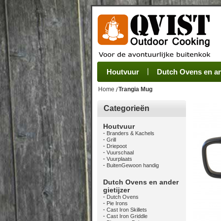
Houtvuur
Grillplaat & ijzers
Oogsten
Sets
Stoves
Verwerken
Dutch Ovens en and
Camping se
Pannen
Be
Home
Trangia Mug
Categorieën
Houtvuur
Branders & Kachels
Grill
Driepoot
Vuurschaal
Vuurplaats
BuitenGewoon handig
Dutch Ovens en ander
gietijzer
Dutch Ovens
Pie Irons
Cast Iron Skillets
Cast Iron Griddle