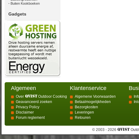
Buiten Kookboeken
Gadgets
Algemeen
Klantenservice
Bus
Over
Outdoor Cooking
Algemene Voorwaarden
Inf
Geavanceerd zoeken
Betaalmogelijkheden
In
Privacy Policy
Bezorgkosten
Disclaimer
Leveringen
Forum reglement
Retouren
© 2003 - 2026
Outdo