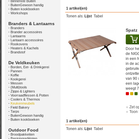
Binnenste Buiten
BuitenGewoon handig
1 artikel(en)
Buiten kookboeken
Workshops
Tonen als:
Lijst
Tabel
Branders & Lantaarns
Branders
Spatz
Brander accessoires
Lantaarns
Lantaarn accessoires
Rookovens
Heaters & Kachels
Door he
Brandstof
de NIGO
in een 
De Veldkeuken
in de ac
Borden, Eet- & Drinkgerei
gebruike
Pannen
ontzett
Koffie
van 90 x
Kookgerei
Messen
een lag
(Multi)tools
weegt 7
Zippo & Lighters
Voorraadflessen & Potten
Coolers & Thermos
Keukenmeubels
Zet op
Field Bakery
Tarps
Toon 
BuitenGewoon handig
Buiten kookboeken
1 artikel(en)
Tonen als:
Lijst
Tabel
Outdoor Food
Broodpakketten
Basisingrediënten