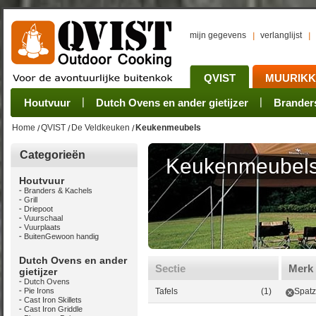
mijn gegevens
verlanglijst
QVIST
MUURIK
Houtvuur
Grillplaat & ijzers
Oogsten
Sets
Stoves
Verwerken
Dutch Ovens en ander gietijzer
Camping sets
Pannen
Bewaren
Rookovens
Pots, Pans, Kettle
Onderhoud
Brander
Kotakei
Home
QVIST
De Veldkeuken
Keukenmeubels
Categorieën
Keukenmeubel
Houtvuur
Branders & Kachels
Grill
Driepoot
Vuurschaal
Vuurplaats
BuitenGewoon handig
Dutch Ovens en ander
Sectie
Merk
gietijzer
Dutch Ovens
Pie Irons
Tafels
(1)
Spatz
Cast Iron Skillets
Cast Iron Griddle