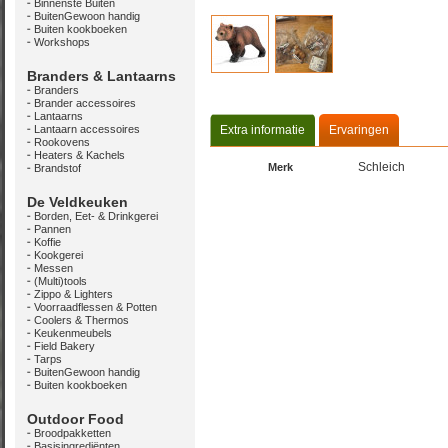
Binnenste Buiten
BuitenGewoon handig
Buiten kookboeken
Workshops
Branders & Lantaarns
Branders
Brander accessoires
Lantaarns
Lantaarn accessoires
Extra informatie
Ervaringen
Rookovens
Heaters & Kachels
Schleich
Merk
Brandstof
De Veldkeuken
Borden, Eet- & Drinkgerei
Pannen
Koffie
Kookgerei
Messen
(Multi)tools
Zippo & Lighters
Voorraadflessen & Potten
Coolers & Thermos
Keukenmeubels
Field Bakery
Tarps
BuitenGewoon handig
Buiten kookboeken
Outdoor Food
Broodpakketten
Basisingrediënten