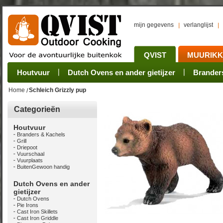
mijn gegevens
verlanglijst
QVIST
MUURIK
Houtvuur
Grillplaat & ijzers
Oogsten
Sets
Stoves
Verwerken
Dutch Ovens en ander gietijzer
Camping sets
Pannen
Bewaren
Rookovens
Pots, Pans, Kettle
Onderhoud
Brander
Kotakei
Home
Schleich Grizzly pup
Categorieën
Houtvuur
Branders & Kachels
Grill
Driepoot
Vuurschaal
Vuurplaats
BuitenGewoon handig
Dutch Ovens en ander
gietijzer
Dutch Ovens
Pie Irons
Cast Iron Skillets
Cast Iron Griddle