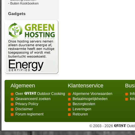
Buiten Kookboeken
Gadgets
Algemeen
Klantenservice
Bus
Over
Outdoor Cooking
Algemene Voorwaarden
Inf
Geavanceerd zoeken
Betaalmogelijkheden
In
Privacy Policy
Bezorgkosten
Disclaimer
Leveringen
Forum reglement
Retouren
© 2003 - 2026
Outdo