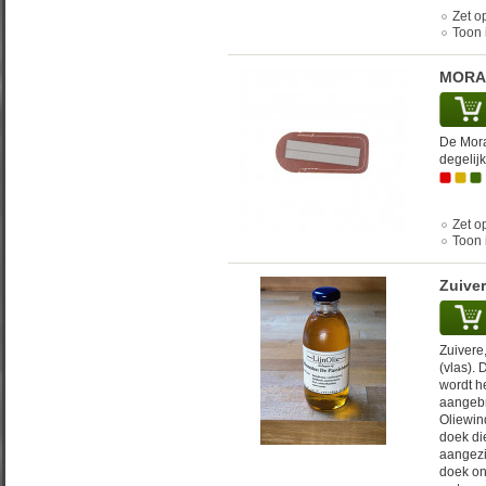
Zet op
Toon 
MORAK
De Mora
degelijk
Zet op
Toon 
Zuiver
Zuivere,
(vlas). 
wordt h
aangebr
Oliewin
doek di
aangezi
doek on