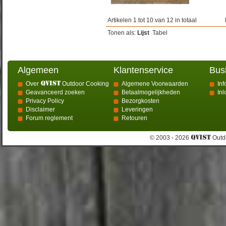
Artikelen 1 tot 10 van 12 in totaal
Tonen als:
Lijst
Tabel
Algemeen
Klantenservice
Bus
Over
Outdoor Cooking
Algemene Voorwaarden
Inf
Geavanceerd zoeken
Betaalmogelijkheden
In
Privacy Policy
Bezorgkosten
Disclaimer
Leveringen
Forum reglement
Retouren
© 2003 - 2026
Outdo