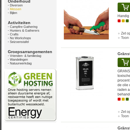
Onderhoud
Diversen
Messen
Bijlen
Handig 
Activiteiten
Campfire Gathering
Hunters & Gatherers
Zet op
Crafts
Toon 
No Workshops
Seizoenstafel
Groepsarrangementen
Gränsf
Vrienden- & familiedag
Wandelingen
Natuurwerkdag
GRANSFO
toxisch
procent
de olie
raden aa
behande
Zet op
Toon 
Gräns