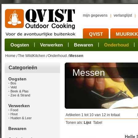
mijn gegevens
verlanglijst
QVIST
MUURIK
Houtvuur
Grillplaat & ijzers
Oogsten
Sets
Stoves
Verwerken
Dutch Ovens en ander gietijzer
Camping sets
Pannen
Bewaren
Rookovens
Pots, Pans, Kettle
Onderhoud
Brander
Kotakei
Home
The WildKitchen
Onderhoud
Messen
Categorieën
Messen
Oogsten
Bos
Veld
Beek & Plas
Zee & Strand
Verwerken
Food
Hout
Artikelen 1 tot 10 van 12 in totaal
Huiden & Leer
Tonen als:
Lijst
Tabel
Bewaren
Helle 