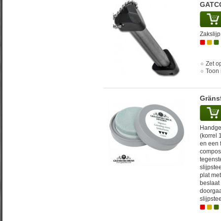
GATCO
Zakslij
Zet op
Toon 
Gränsf
Handgem
(korrel 
en een f
composi
tegenste
slijpst
plat me
beslaat
doorgaa
slijpste