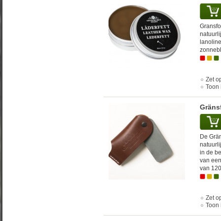
Gransfo
natuurl
lanolin
zonnebl
Zet op
Toon 
Gränsf
De Grän
natuurl
in de be
van een
van 120 
Zet op
Toon 