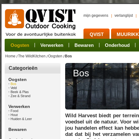
mijn gegevens
verlanglijst
QVIST
MUURIK
Houtvuur
Grillplaat & ijzers
Oogsten
Sets
Stoves
Verwerken
Dutch Ovens en ander gietijzer
Camping sets
Pannen
Bewaren
Rookovens
Pots, Pans, Kettle
Onderhoud
Brander
Kotakei
Home
The WildKitchen
Oogsten
Bos
Categorieën
Bos
Oogsten
Bos
Veld
Beek & Plas
Zee & Strand
Verwerken
Food
Wild Harvest biedt per terrei
Hout
Huiden & Leer
voedsel uit de natuur. Voor w
jou handelen effect kan hebb
Bewaren
dat dat bij het verzamelen v