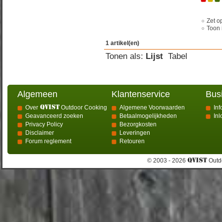
Zet op
Toon 
1 artikel(en)
Tonen als:
Lijst
Tabel
Algemeen
Klantenservice
Bus
Over
Outdoor Cooking
Algemene Voorwaarden
Inf
Geavanceerd zoeken
Betaalmogelijkheden
In
Privacy Policy
Bezorgkosten
Disclaimer
Leveringen
Forum reglement
Retouren
© 2003 - 2026
Outdo