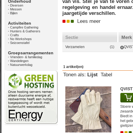
van vis. Stel je van te voren
Onderhoud
Diversen
regelgeving en handel ernaar
Messen
jaargetijde verschillen.
Bijlen
Lees meer
Activiteiten
Campfire Gathering
Hunters & Gatherers
Crafts
Sectie
Merk
No Workshops
Seizoenstafel
Verzamelen
(1)
QVIS
Groepsarrangementen
Vrienden- & familiedag
Wandelingen
Natuurwerkdag
1 artikel(en)
Tonen als:
Lijst
Tabel
QVIST
Stoere 
zwaarde
Biedt i
het geb
gietijze