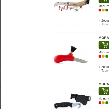
Mooi Pa
Zet op
Toon 
MORAK
Mooi v
Zet op
Toon 
MORAK
No non