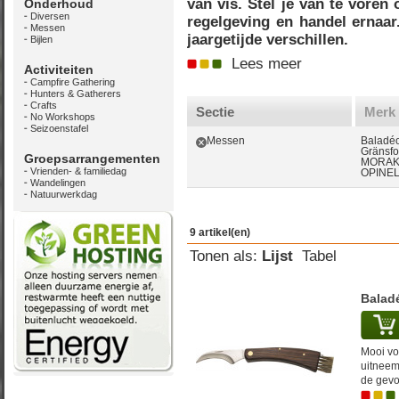
van vis. Stel je van te voren
Onderhoud
Diversen
regelgeving en handel ernaar
Messen
jaargetijde verschillen.
Bijlen
Lees meer
Activiteiten
Campfire Gathering
Hunters & Gatherers
Crafts
Sectie
Merk
No Workshops
Seizoenstafel
Messen
Baladé
Gränsfo
Groepsarrangementen
MORAK
Vrienden- & familiedag
OPINE
Wandelingen
Natuurwerkdag
9 artikel(en)
Tonen als:
Lijst
Tabel
Balad
Mooi vo
uitneem
de gev