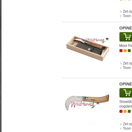
Zet op
Toon 
OPINE
Mooi Pa
Zet op
Toon 
OPINE
Snoei(k
oogsten
Zet op
Toon 