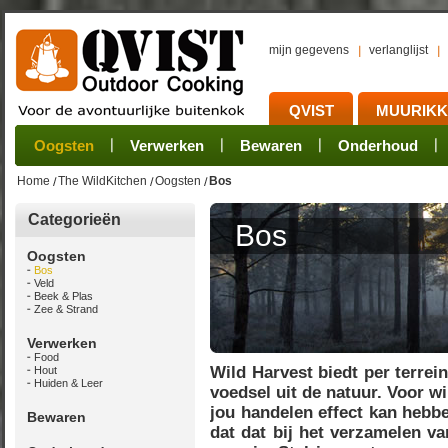
mijn gegevens
verlanglijst
QVIST
MUURIK
Houtvuur
Grillplaat & ijzers
Oogsten
Sets
Stoves
Verwerken
Dutch Ovens en ander gietijzer
Camping sets
Pannen
Bewaren
Rookovens
Pots, Pans, Kettle
Onderhoud
Brander
Kotakei
Home
The WildKitchen
Oogsten
Bos
Categorieën
Bos
Oogsten
Bos
Veld
Beek & Plas
Zee & Strand
Verwerken
Food
Wild Harvest biedt per terrei
Hout
Huiden & Leer
voedsel uit de natuur. Voor w
jou handelen effect kan hebb
Bewaren
dat dat bij het verzamelen v