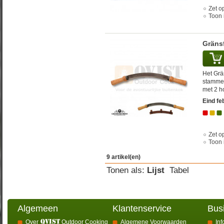
Zet op
Toon 
Gräns
Het Grä
stammen
met 2 h
Eind fe
Zet op
Toon 
9 artikel(en)
Tonen als:
Lijst
Tabel
Algemeen
Klantenservice
Bus
Over
Outdoor Cooking
Algemene Voorwaarden
Inf