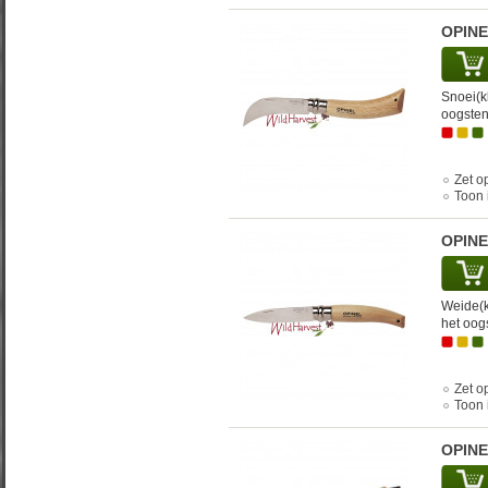
OPINE
Snoei(k
oogsten
Zet op
Toon 
OPINE
Weide(k
het oog
Zet op
Toon 
OPINE