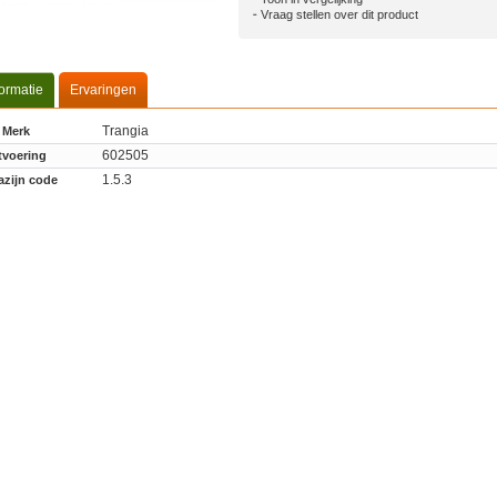
Vraag stellen over dit product
formatie
Ervaringen
Trangia
Merk
602505
tvoering
1.5.3
zijn code