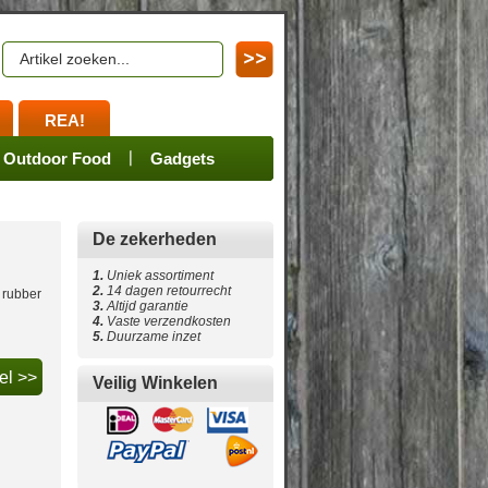
REA!
en
ssoires
Spares
Outdoor Food
Merchandize
Gadgets
De zekerheden
1.
Uniek assortiment
2.
14 dagen retourrecht
. rubber
3.
Altijd garantie
4
.
Vaste verzendkosten
5
.
Duurzame inzet
Veilig Winkelen