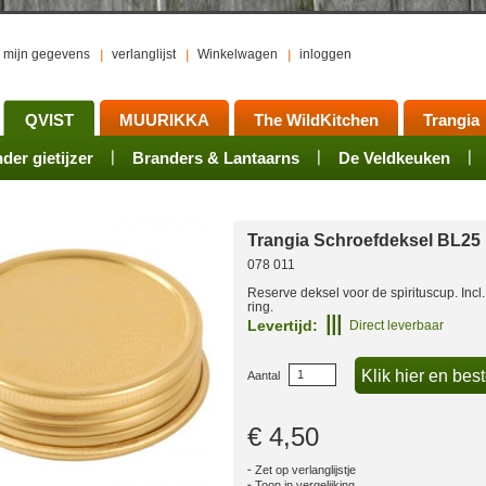
mijn gegevens
verlanglijst
Winkelwagen
inloggen
QVIST
MUURIKKA
The WildKitchen
Trangia
er gietijzer
ts
waren
Rookovens
Pots, Pans, Kettles
Onderhoud
Branders & Lantaarns
Kotakeittio
Activiteiten
Mess tins
Branders
Groepsarrangement
De Veldkeuken
Accessoires
Sets
Acce
Trangia Schroefdeksel BL25
078 011
Reserve deksel voor de spirituscup. Incl
ring.
Levertijd:
Direct leverbaar
Aantal
€ 4,50
Zet op verlanglijstje
Toon in vergelijking