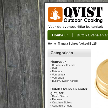
Houtvuur
Grillplaat & ijzers
Oogsten
Sets
Stoves
Verwerken
Dutch Ovens en and
Camping se
Pannen
Be
Home
Trangia Schroefdeksel BL25
Categorieën
Houtvuur
Branders & Kachels
Grill
Driepoot
Vuurschaal
Vuurplaats
BuitenGewoon handig
Dutch Ovens en ander
gietijzer
Dutch Ovens
Pie Irons
Cast Iron Skillets
Cast Iron Griddle