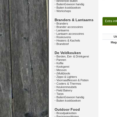
Binnenste Buiten
BuitenGewoon handig
Buiten kookboeken
Workshops
Branders & Lantaarns
Extra in
Branders
Brander accessoires
Lantaarns
Lantaarn accessoires
Ui
Rookovens
Heaters & Kachels
Maga
Brandstof
De Veldkeuken
Borden, Eet- & Drinkgerei
Pannen
Koffie
Kookgerei
Messen
(Multi)tools
Zippo & Lighters
Voorraadflessen & Potten
Coolers & Thermos
Keukenmeubels
Field Bakery
Tarps
BuitenGewoon handig
Buiten kookboeken
Outdoor Food
Broodpakketten
Basisingrediënten