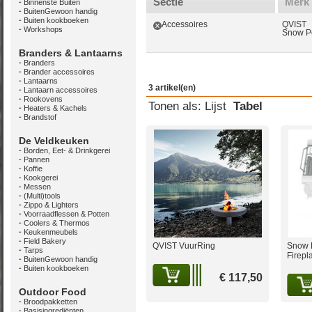
Sectie
Merk
Binnenste Buiten
BuitenGewoon handig
Buiten kookboeken
Accessoires
QVIST
Workshops
Snow P
Branders & Lantaarns
Branders
Brander accessoires
Lantaarns
3 artikel(en)
Lantaarn accessoires
Rookovens
Tonen als:
Lijst
Tabel
Heaters & Kachels
Brandstof
De Veldkeuken
Borden, Eet- & Drinkgerei
Pannen
Koffie
Kookgerei
Messen
(Multi)tools
Zippo & Lighters
Voorraadflessen & Potten
Coolers & Thermos
Keukenmeubels
Field Bakery
QVIST VuurRing
Snow 
Tarps
Firepla
BuitenGewoon handig
Buiten kookboeken
€ 117,50
Outdoor Food
Broodpakketten
Basisingrediënten