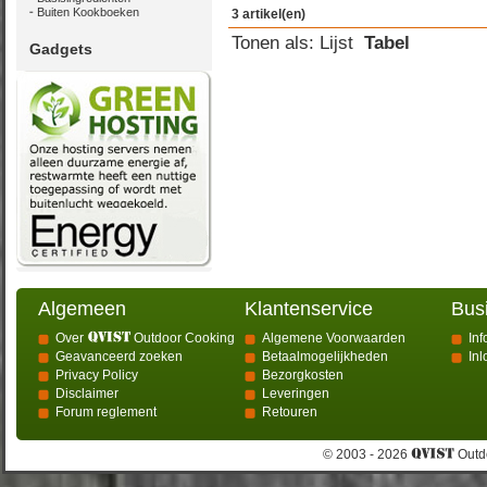
Buiten Kookboeken
3 artikel(en)
Tonen als:
Lijst
Tabel
Gadgets
Algemeen
Klantenservice
Bus
Over
Outdoor Cooking
Algemene Voorwaarden
Inf
Geavanceerd zoeken
Betaalmogelijkheden
In
Privacy Policy
Bezorgkosten
Disclaimer
Leveringen
Forum reglement
Retouren
© 2003 - 2026
Outdo