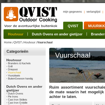
mijn gegevens
verlanglijst
QVIST
MUURIK
Houtvuur
Grillplaat & ijzers
Oogsten
Sets
Stoves
Verwerken
Dutch Ovens en ander gietijzer
Camping sets
Pannen
Bewaren
Rookovens
Pots, Pans, Kettle
Onderhoud
Brander
Kotakei
Home
QVIST
Houtvuur
Vuurschaal
Categorieën
Vuurschaal
Houtvuur
Branders & Kachels
Grill
Driepoot
Vuurschaal
Vuurplaats
BuitenGewoon handig
Dutch Ovens en ander
Ruim assortiment vuurschale
gietijzer
de mate waarin het mogelijk 
Dutch Ovens
achter te laten.
Pie Irons
Cast Iron Skillets
Cast Iron Griddle