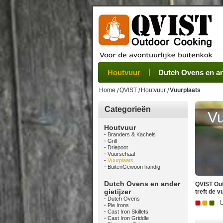
Houtvuur
Grillplaat & ijzers
Oogsten
Sets
Stoves
Verwerken
Dutch Ovens en and
Camping se
Pannen
Be
Home
QVIST
Houtvuur
Vuurplaats
Categorieën
Vu
Houtvuur
Branders & Kachels
Grill
Driepoot
Vuurschaal
Vuurplaats
BuitenGewoon handig
Dutch Ovens en ander
QVIST Out
gietijzer
treft de 
Dutch Ovens
Pie Irons
Cast Iron Skillets
Cast Iron Griddle