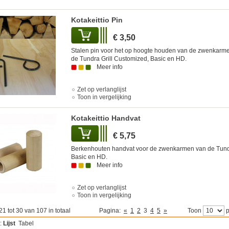
Kotakeittio Pin
€ 3,50
Stalen pin voor het op hoogte houden van de zwenkarm
de Tundra Grill Customized, Basic en HD.
Meer info
Zet op verlanglijst
Toon in vergelijking
Kotakeittio Handvat
€ 5,75
Berkenhouten handvat voor de zwenkarmen van de Tundr
Basic en HD.
Meer info
Zet op verlanglijst
Toon in vergelijking
21 tot 30 van 107 in totaal
Pagina:
«
1
2
3
4
5
»
Toon
p
:
Lijst
Tabel