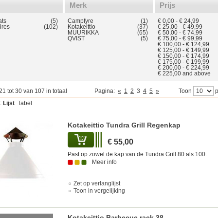
Merk
Prijs
ats
(5)
Campfyre
(1)
€ 0,00
-
€ 24,99
ires
(102)
Kotakeittio
(37)
€ 25,00
-
€ 49,99
MUURIKKA
(65)
€ 50,00
-
€ 74,99
QVIST
(5)
€ 75,00
-
€ 99,99
€ 100,00
-
€ 124,99
€ 125,00
-
€ 149,99
€ 150,00
-
€ 174,99
€ 175,00
-
€ 199,99
€ 200,00
-
€ 224,99
€ 225,00
and above
21 tot 30 van 107 in totaal
Pagina:
«
1
2
3
4
5
»
Toon
p
:
Lijst
Tabel
Kotakeittio Tundra Grill Regenkap
€ 55,00
Past op zowel de kap van de Tundra Grill 80 als 100.
Meer info
Zet op verlanglijst
Toon in vergelijking
Kotakeittio Barbecue rack 38