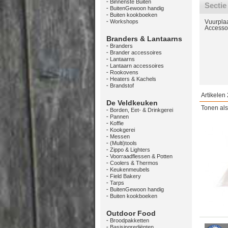
Binnenste Buiten
Sectie
BuitenGewoon handig
Buiten kookboeken
Workshops
Vuurpla
Accesso
Branders & Lantaarns
Branders
Brander accessoires
Lantaarns
Lantaarn accessoires
Rookovens
Heaters & Kachels
Brandstof
Artikelen 
De Veldkeuken
Tonen als
Borden, Eet- & Drinkgerei
Pannen
Koffie
Kookgerei
Messen
(Multi)tools
Zippo & Lighters
Voorraadflessen & Potten
Coolers & Thermos
Keukenmeubels
Field Bakery
Tarps
BuitenGewoon handig
Buiten kookboeken
Outdoor Food
Broodpakketten
Basisingrediënten