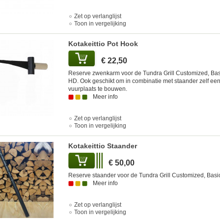
Zet op verlanglijst
Toon in vergelijking
Kotakeittio Pot Hook
€ 22,50
Reserve zwenkarm voor de Tundra Grill Customized, Bas
HD. Ook geschikt om in combinatie met staander zelf ee
vuurplaats te bouwen.
Meer info
Zet op verlanglijst
Toon in vergelijking
Kotakeittio Staander
€ 50,00
Reserve staander voor de Tundra Grill Customized, Basi
Meer info
Zet op verlanglijst
Toon in vergelijking