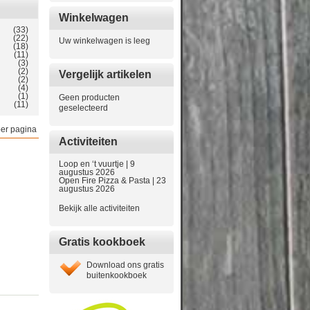
Winkelwagen
(33)
(22)
Uw winkelwagen is leeg
(18)
(11)
(3)
(2)
Vergelijk artikelen
(2)
(4)
(1)
Geen producten
(11)
geselecteerd
er pagina
Activiteiten
Loop en ‘t vuurtje | 9
augustus 2026
Open Fire Pizza & Pasta | 23
augustus 2026
Bekijk alle activiteiten
Gratis kookboek
Download ons gratis
buitenkookboek