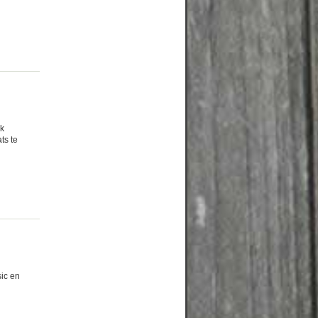
ok
ts te
ic en
n