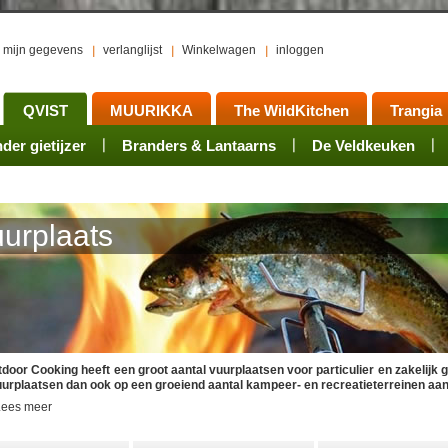
mijn gegevens
verlanglijst
Winkelwagen
inloggen
QVIST
MUURIKKA
The WildKitchen
Trangia
er gietijzer
ts
waren
Rookovens
Pots, Pans, Kettles
Onderhoud
Branders & Lantaarns
Kotakeittio
Activiteiten
Mess tins
Branders
Groepsarrangement
De Veldkeuken
Accessoires
Sets
Acce
urplaats
door Cooking heeft een groot aantal vuurplaatsen voor particulier en zakelijk g
vuurplaatsen dan ook op een groeiend aantal kampeer- en recreatieterreinen aan
Lees meer