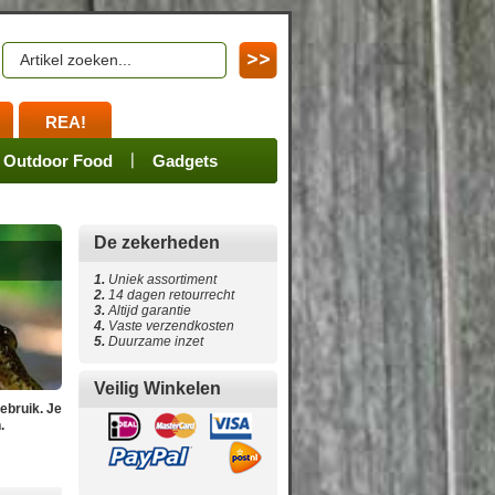
REA!
en
ssoires
Spares
Outdoor Food
Merchandize
Gadgets
De zekerheden
1.
Uniek assortiment
2.
14 dagen retourrecht
3.
Altijd garantie
4
.
Vaste verzendkosten
5
.
Duurzame inzet
Veilig Winkelen
ebruik. Je
.