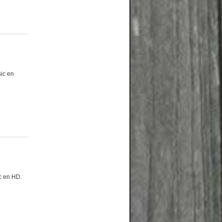
ic en
n
c en HD.