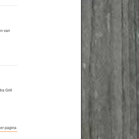
en van
a Grill
er pagina