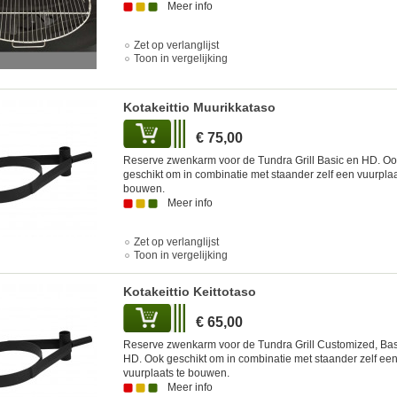
Meer info
Zet op verlanglijst
Toon in vergelijking
Kotakeittio Muurikkataso
€ 75,00
Reserve zwenkarm voor de Tundra Grill Basic en HD. O
geschikt om in combinatie met staander zelf een vuurplaa
bouwen.
Meer info
Zet op verlanglijst
Toon in vergelijking
Kotakeittio Keittotaso
€ 65,00
Reserve zwenkarm voor de Tundra Grill Customized, Bas
HD. Ook geschikt om in combinatie met staander zelf ee
vuurplaats te bouwen.
Meer info