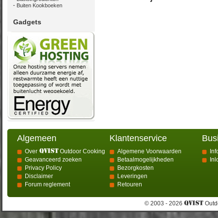
Buiten Kookboeken
Gadgets
Algemeen
Klantenservice
Bus
Over
Outdoor Cooking
Algemene Voorwaarden
Inf
Geavanceerd zoeken
Betaalmogelijkheden
In
Privacy Policy
Bezorgkosten
Disclaimer
Leveringen
Forum reglement
Retouren
© 2003 - 2026
Outdo