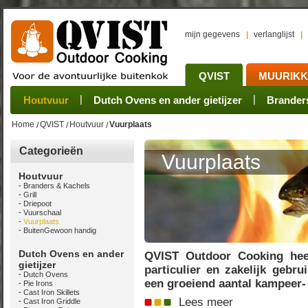
mijn gegevens
verlanglijst
QVIST
MUURIK
Houtvuur
Grillplaat & ijzers
Oogsten
Sets
Stoves
Verwerken
Dutch Ovens en ander gietijzer
Camping sets
Pannen
Bewaren
Rookovens
Pots, Pans, Kettle
Onderhoud
Brander
Kotakei
Home
QVIST
Houtvuur
Vuurplaats
Categorieën
Vuurplaats
Houtvuur
Branders & Kachels
Grill
Driepoot
Vuurschaal
Vuurplaats
BuitenGewoon handig
Dutch Ovens en ander
QVIST Outdoor Cooking heef
gietijzer
particulier en zakelijk gebr
Dutch Ovens
een groeiend aantal kampeer- 
Pie Irons
Cast Iron Skillets
Lees meer
Cast Iron Griddle