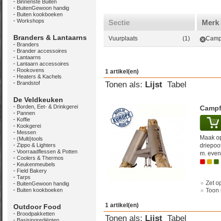
Binnenste Buiten
BuitenGewoon handig
Buiten kookboeken
Workshops
Sectie
Merk
Branders & Lantaarns
Vuurplaats
(1)
Camp
Branders
Brander accessoires
Lantaarns
Lantaarn accessoires
Rookovens
1 artikel(en)
Heaters & Kachels
Brandstof
Tonen als:
Lijst
Tabel
De Veldkeuken
Borden, Eet- & Drinkgerei
Campf
Pannen
Koffie
Kookgerei
Messen
Maak op
(Multi)tools
Zippo & Lighters
driepoo
Voorraadflessen & Potten
m. even
Coolers & Thermos
Keukenmeubels
Field Bakery
Tarps
Zet op
BuitenGewoon handig
Buiten kookboeken
Toon 
1 artikel(en)
Outdoor Food
Broodpakketten
Tonen als:
Lijst
Tabel
Basisingrediënten