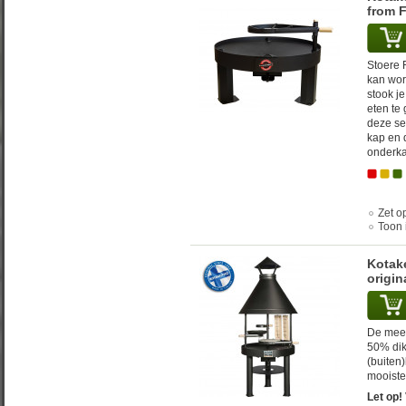
from 
Stoere F
kan wor
stook j
eten te
deze se
kap en 
onderka
Zet op
Toon 
Kotake
origin
De meest
50% dik
(buiten
mooiste
Let op!