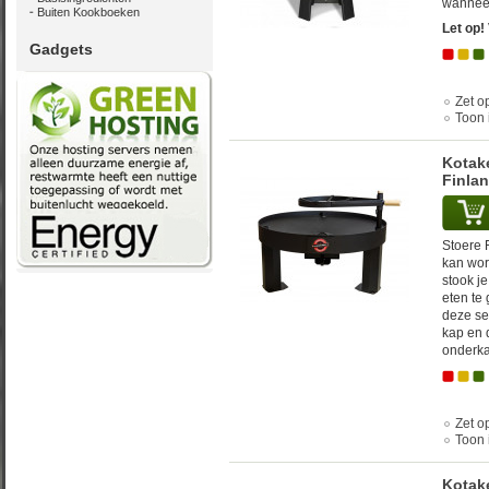
wanneer
Buiten Kookboeken
Let op!
Gadgets
Zet op
Toon 
Kotake
Finla
Stoere F
kan wor
stook j
eten te
deze se
kap en 
onderka
Zet op
Toon 
Kotake