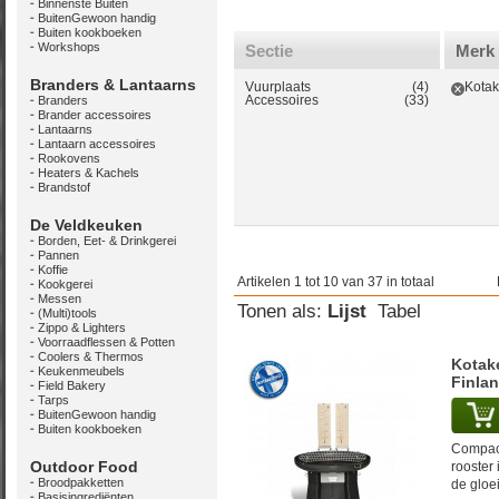
Binnenste Buiten
BuitenGewoon handig
Buiten kookboeken
Workshops
Sectie
Merk
Branders & Lantaarns
Vuurplaats
(4)
Kotak
Accessoires
(33)
Branders
Brander accessoires
Lantaarns
Lantaarn accessoires
Rookovens
Heaters & Kachels
Brandstof
De Veldkeuken
Borden, Eet- & Drinkgerei
Pannen
Koffie
Artikelen 1 tot 10 van 37 in totaal
Kookgerei
Messen
Tonen als:
Lijst
Tabel
(Multi)tools
Zippo & Lighters
Voorraadflessen & Potten
Coolers & Thermos
Kotake
Keukenmeubels
Finla
Field Bakery
Tarps
BuitenGewoon handig
Buiten kookboeken
Compact
Outdoor Food
rooster
Broodpakketten
de gloe
Basisingrediënten