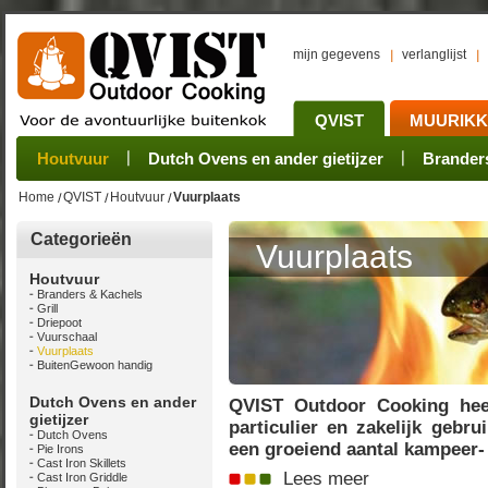
mijn gegevens
verlanglijst
QVIST
MUURIK
Houtvuur
Grillplaat & ijzers
Oogsten
Sets
Stoves
Verwerken
Dutch Ovens en ander gietijzer
Camping sets
Pannen
Bewaren
Rookovens
Pots, Pans, Kettle
Onderhoud
Brander
Kotakei
Home
QVIST
Houtvuur
Vuurplaats
Categorieën
Vuurplaats
Houtvuur
Branders & Kachels
Grill
Driepoot
Vuurschaal
Vuurplaats
BuitenGewoon handig
Dutch Ovens en ander
QVIST Outdoor Cooking heef
gietijzer
particulier en zakelijk gebr
Dutch Ovens
een groeiend aantal kampeer- 
Pie Irons
Cast Iron Skillets
Lees meer
Cast Iron Griddle