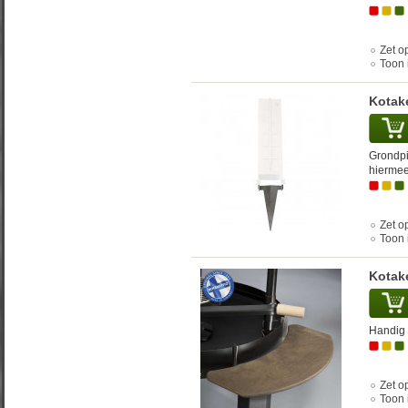
Zet op
Toon 
Kotake
Grondpi
hiermee
Zet op
Toon 
Kotake
Handig 
Zet op
Toon 