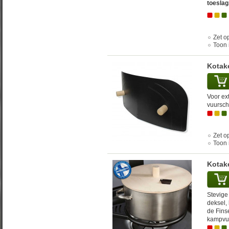
toeslag
Zet op
Toon 
Kotake
Voor ex
vuursch
Zet op
Toon 
Kotake
Stevige
deksel,
de Fins
kampvuu