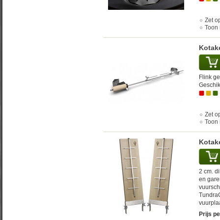
Zet op
Toon 
Kotake
Flink g
Geschik
Zet op
Toon 
Kotak
2 cm. d
en gare
vuursch
TundraG
vuurpla
Prijs pe