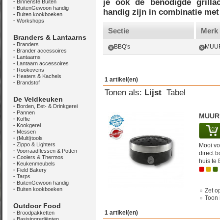
je ook de benodigde grillac
Binnenste Buiten
BuitenGewoon handig
handig zijn in combinatie met 
Buiten kookboeken
Workshops
Sectie
Merk
Branders & Lantaarns
Branders
BBQ's
MUU
Brander accessoires
Lantaarns
Lantaarn accessoires
Rookovens
Heaters & Kachels
1 artikel(en)
Brandstof
Tonen als:
Lijst
Tabel
De Veldkeuken
Borden, Eet- & Drinkgerei
Pannen
MUURI
Koffie
Kookgerei
Messen
(Multi)tools
Zippo & Lighters
Mooi vo
Voorraadflessen & Potten
direct 
Coolers & Thermos
huis te 
Keukenmeubels
Field Bakery
Tarps
BuitenGewoon handig
Buiten kookboeken
Zet op
Toon 
Outdoor Food
1 artikel(en)
Broodpakketten
Basisingrediënten