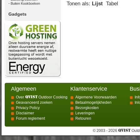
Tonen als:
Lijst
Tabel
Buiten Kookboeken
Gadgets
Algemeen
Klantenservice
Bus
Over
Outdoor Cooking
Algemene Voorwaarden
Inf
Geavanceerd zoeken
Betaalmogelijkheden
In
Privacy Policy
Bezorgkosten
Disclaimer
Leveringen
Forum reglement
Retouren
© 2003 - 2026
Outdo