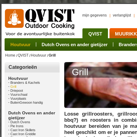
mijn gegevens
verlanglijst
QVIST
MUURIK
Houtvuur
Grillplaat & ijzers
Oogsten
Sets
Stoves
Verwerken
Dutch Ovens en ander gietijzer
Camping sets
Pannen
Bewaren
Rookovens
Pots, Pans, Kettle
Onderhoud
Brander
Kotakei
Home
QVIST
Houtvuur
Grill
Categorieën
Grill
Houtvuur
Branders & Kachels
Grill
Driepoot
Vuurschaal
Vuurplaats
BuitenGewoon handig
Dutch Ovens en ander
Losse grillroosters, grillro
gietijzer
bbq?) en roosters in combi
Dutch Ovens
houtvuur bereiden van je maal
Pie Irons
Cast Iron Skillets
heel geschikt om er je pannen
Cast Iron Griddle