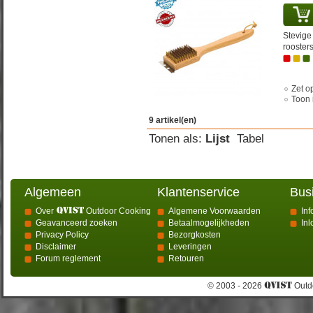
Stevige
roosters
Zet op
Toon 
9 artikel(en)
Tonen als:
Lijst
Tabel
Algemeen
Klantenservice
Bus
Over
Outdoor Cooking
Algemene Voorwaarden
Inf
Geavanceerd zoeken
Betaalmogelijkheden
In
Privacy Policy
Bezorgkosten
Disclaimer
Leveringen
Forum reglement
Retouren
© 2003 - 2026
Outdo