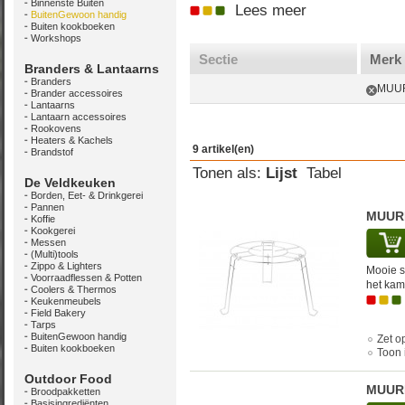
Binnenste Buiten
Lees meer
BuitenGewoon handig
Buiten kookboeken
Workshops
Sectie
Merk
Branders & Lantaarns
Branders
MUU
Brander accessoires
Lantaarns
Lantaarn accessoires
Rookovens
Heaters & Kachels
9 artikel(en)
Brandstof
Tonen als:
Lijst
Tabel
De Veldkeuken
Borden, Eet- & Drinkgerei
Pannen
MUURI
Koffie
Kookgerei
Messen
(Multi)tools
Zippo & Lighters
Mooie st
Voorraadflessen & Potten
het kam
Coolers & Thermos
Keukenmeubels
Field Bakery
Tarps
BuitenGewoon handig
Zet op
Buiten kookboeken
Toon 
Outdoor Food
MUURI
Broodpakketten
Basisingrediënten