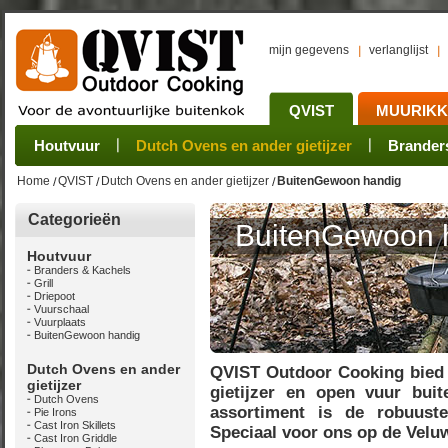
mijn gegevens
verlanglijst
QVIST
MUURIK
Houtvuur
Grillplaat & ijzers
Oogsten
Sets
Stoves
Verwerken
Dutch Ovens en ander gietijzer
Camping sets
Pannen
Bewaren
Rookovens
Pots, Pans, Kettle
Onderhoud
Brander
Kotakei
Home
QVIST
Dutch Ovens en ander gietijzer
BuitenGewoon handig
Categorieën
BuitenGewoon 
Houtvuur
Branders & Kachels
Grill
Driepoot
Vuurschaal
Vuurplaats
BuitenGewoon handig
Dutch Ovens en ander
QVIST Outdoor Cooking bied j
gietijzer
gietijzer en open vuur bui
Dutch Ovens
assortiment is de robuuste
Pie Irons
Cast Iron Skillets
Speciaal voor ons op de Veluw
Cast Iron Griddle