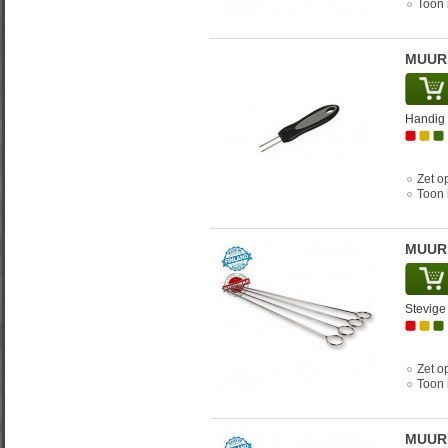
Toon 
MUURI
Handig 
Zet op
Toon 
MUURI
Stevige 
Zet op
Toon 
MUURI