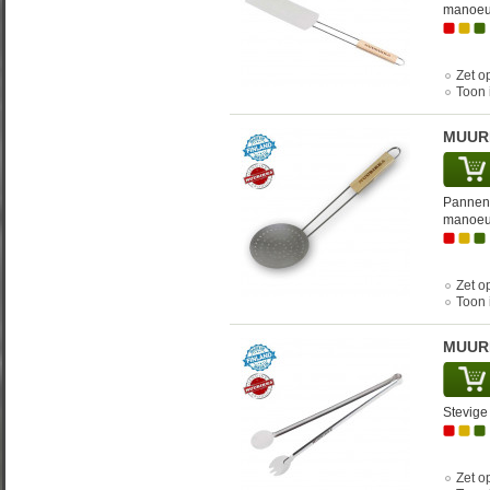
manoeu
Zet op
Toon 
MUURI
Pannenw
manoeu
Zet op
Toon 
MUUR
Stevige 
Zet op