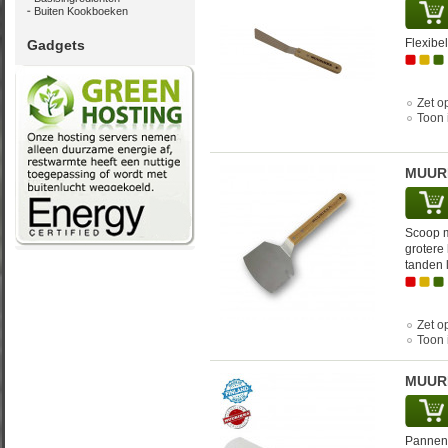
Buiten Kookboeken
Flexibe
Gadgets
Zet op
Toon 
MUURI
Scoop m
grotere
tanden 
Zet op
Toon 
MUUR
Pannenw