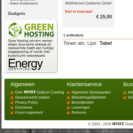
WildHarvest Zwitserse Gertel
Buiten Kookboeken
Niet in voorraad
Gadgets
€ 25,00
1 artikel(en)
Tonen als:
Lijst
Tabel
Algemeen
Klantenservice
Bus
Over
Outdoor Cooking
Algemene Voorwaarden
Inf
Geavanceerd zoeken
Betaalmogelijkheden
In
Privacy Policy
Bezorgkosten
Disclaimer
Leveringen
Forum reglement
Retouren
© 2003 - 2026
Outdo