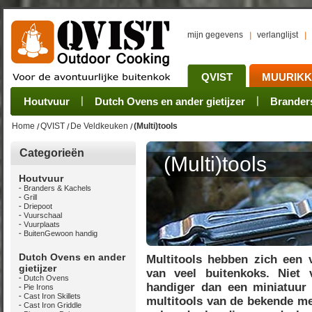
mijn gegevens
verlanglijst
QVIST
MUURIK
Houtvuur
Grillplaat & ijzers
Oogsten
Sets
Stoves
Verwerken
Dutch Ovens en ander gietijzer
Camping sets
Pannen
Bewaren
Rookovens
Pots, Pans, Kettle
Onderhoud
Brander
Kotakei
Home
QVIST
De Veldkeuken
(Multi)tools
Categorieën
(Multi)tools
Houtvuur
Branders & Kachels
Grill
Driepoot
Vuurschaal
Vuurplaats
BuitenGewoon handig
Dutch Ovens en ander
Multitools hebben zich een v
gietijzer
van veel buitenkoks. Niet 
Dutch Ovens
handiger dan een miniatuur 
Pie Irons
Cast Iron Skillets
multitools van de bekende me
Cast Iron Griddle