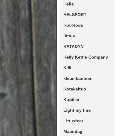
Helle
HELSPORT
Hot-Rods
iittala
KATADYN
Kelly Kettle Company
Killi
klean kanteen
Kotakeittio
Kupilka
Light my Fire
Littledeer
Maandag