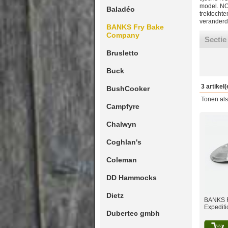
model. NO
Baladéo
trektochte
veranderd.
BANKS Fry Bake
Company
Sectie
Brusletto
Buck
3 artikel(
BushCooker
Tonen als
Campfyre
Chalwyn
Coghlan's
Coleman
DD Hammocks
Dietz
BANKS 
Expediti
Dubertec gmbh