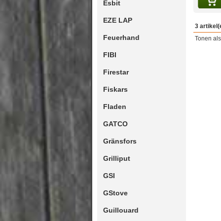
Esbit
EZE LAP
3 artikel(
Feuerhand
Tonen als
FIBI
Firestar
Fiskars
Fladen
GATCO
Gränsfors
Grilliput
GSI
GStove
Guillouard