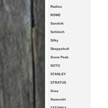
Radius
ROME
Sandvik
Schleich
Silky
Skeppshult
Snow Peak
SOTO
STANLEY
STRATUS
Svea
Swanndri
TATONKA