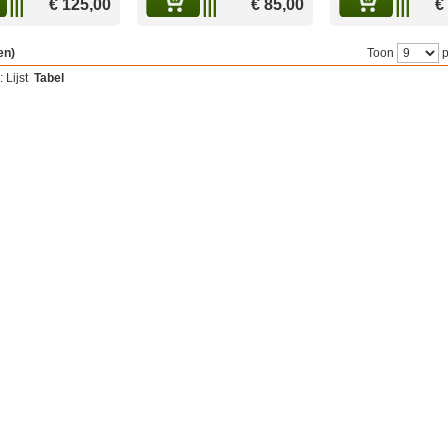
€ 125,00
€ 85,00
€
en)
Toon
p
:
Lijst
Tabel