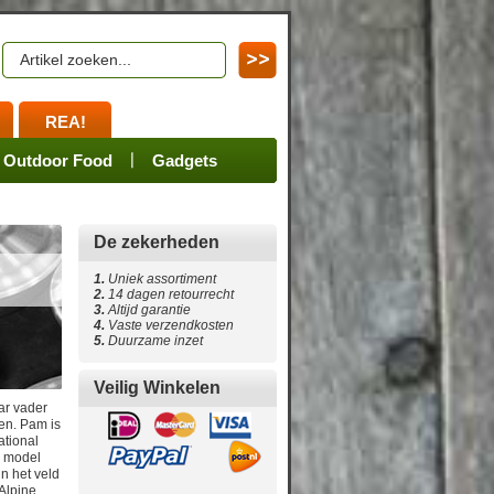
REA!
en
ssoires
Spares
Outdoor Food
Merchandize
Gadgets
De zekerheden
1.
Uniek assortiment
2.
14 dagen retourrecht
3.
Altijd garantie
4
.
Vaste verzendkosten
5
.
Duurzame inzet
Veilig Winkelen
ar vader
en. Pam is
ational
e model
n het veld
 Alpine