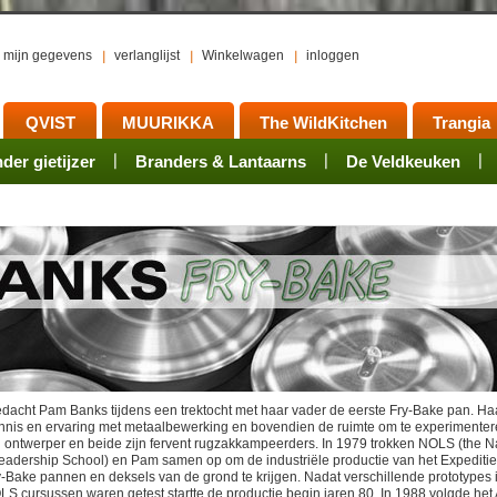
mijn gegevens
verlanglijst
Winkelwagen
inloggen
QVIST
MUURIKKA
The WildKitchen
Trangia
er gietijzer
ts
waren
Rookovens
Pots, Pans, Kettles
Onderhoud
Branders & Lantaarns
Kotakeittio
Activiteiten
Mess tins
Branders
Groepsarrangement
De Veldkeuken
Accessoires
Sets
Acce
edacht Pam Banks tijdens een trektocht met haar vader de eerste Fry-Bake pan. Ha
nnis en ervaring met metaalbewerking en bovendien de ruimte om te experimenter
 ontwerper en beide zijn fervent rugzakkampeerders. In 1979 trokken NOLS (the N
eadership School) en Pam samen op om de industriële productie van het Expediti
-Bake pannen en deksels van de grond te krijgen. Nadat verschillende prototypes i
LS cursussen waren getest startte de productie begin jaren 80. In 1988 volgde het