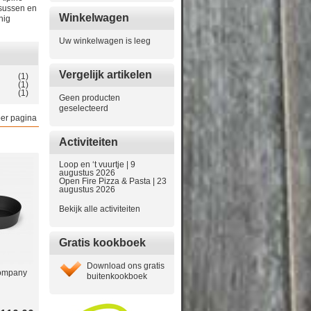
rsussen en
Winkelwagen
nig
Uw winkelwagen is leeg
Vergelijk artikelen
(1)
(1)
(1)
Geen producten
geselecteerd
er pagina
Activiteiten
Loop en ‘t vuurtje | 9
augustus 2026
Open Fire Pizza & Pasta | 23
augustus 2026
Bekijk alle activiteiten
Gratis kookboek
Download ons gratis
ompany
buitenkookboek