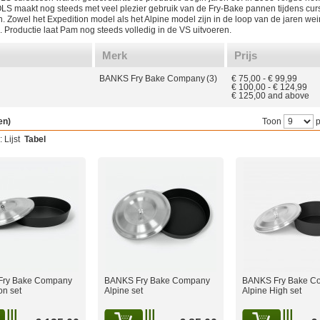
LS maakt nog steeds met veel plezier gebruik van de Fry-Bake pannen tijdens cu
n. Zowel het Expedition model als het Alpine model zijn in de loop van de jaren wei
 Productie laat Pam nog steeds volledig in de VS uitvoeren.
Merk
Prijs
BANKS Fry Bake Company
(3)
€ 75,00
-
€ 99,99
€ 100,00
-
€ 124,99
€ 125,00
and above
en)
Toon
p
:
Lijst
Tabel
Fry Bake Company
BANKS Fry Bake Company
BANKS Fry Bake C
on set
Alpine set
Alpine High set