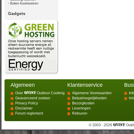
Buiten Kookboeken
Gadgets
Algemeen
Klantenservice
Bus
Over
Outdoor Cooking
Algemene Voorwaarden
Inf
Geavanceerd zoeken
Betaalmogelijkheden
In
Privacy Policy
Bezorgkosten
Disclaimer
Leveringen
Forum reglement
Retouren
© 2003 - 2026
Outdo