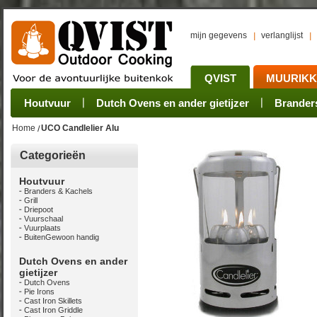
mijn gegevens
verlanglijst
QVIST
MUURIK
Houtvuur
Grillplaat & ijzers
Oogsten
Sets
Stoves
Verwerken
Dutch Ovens en ander gietijzer
Camping sets
Pannen
Bewaren
Rookovens
Pots, Pans, Kettle
Onderhoud
Brander
Kotakei
Home
UCO Candlelier Alu
Categorieën
Houtvuur
Branders & Kachels
Grill
Driepoot
Vuurschaal
Vuurplaats
BuitenGewoon handig
Dutch Ovens en ander
gietijzer
Dutch Ovens
Pie Irons
Cast Iron Skillets
Cast Iron Griddle