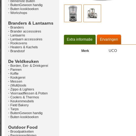
Binnenste Buiten
BuitenGewoon handig
Buiten kookboeken
Workshops
Branders & Lantaarns
Branders
Brander accessoires
Lantaarns
Lantaarn accessoires
Extra informatie
Ervaringen
Rookovens
Heaters & Kachels
UCO
Merk
Brandstof
De Veldkeuken
Borden, Eet- & Drinkgerei
Pannen
Koffie
Kookgerei
Messen
(Multi)tools
Zippo & Lighters
Voorraadflessen & Potten
Coolers & Thermos
Keukenmeubels
Field Bakery
Tarps
BuitenGewoon handig
Buiten kookboeken
Outdoor Food
Broodpakketten
Basisingrediënten